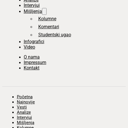
Intervjui
Mišljenja
Kolumne
Komentari
Studentski ugao
Infografici
Video
O nama
Impressum
Kontakt
Početna
Najnovije
Vesti
Analize
Intervjui
Mišljenja
Kolumne