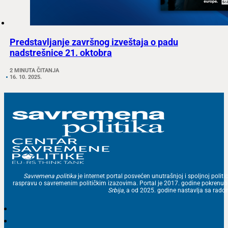
Predstavljanje završnog izveštaja o padu
nadstrešnice 21. oktobra
2 MINUTA ČITANJA
16. 10. 2025.
Savremena politika
je internet portal posvećen unutrašnjoj i spoljnoj politic
raspravu o savremenim političkim izazovima. Portal je 2017. godine pokrenu
Srbija
, a od 2025. godine nastavlja sa ra