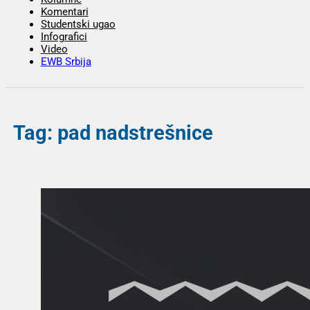
Komentari
Studentski ugao
Infografici
Video
EWB Srbija
Tag: pad nadstrešnice