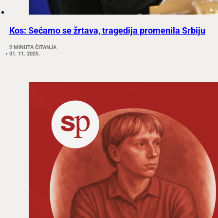
Kos: Sećamo se žrtava, tragedija promenila Srbiju
2 MINUTA ČITANJA
01. 11. 2025.