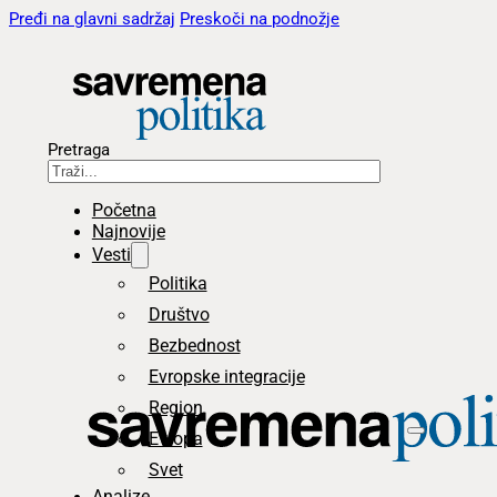
Pređi na glavni sadržaj
Preskoči na podnožje
Pretraga
Početna
Najnovije
Vesti
Politika
Društvo
Bezbednost
Evropske integracije
Region
Evropa
Svet
Analize