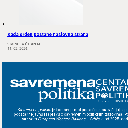
Kada orden postane naslovna strana
3 MINUTA ČITANJA
11. 02. 2026.
Savremena politika
je internet portal posvećen unutrašnjoj i spolj
podstakne javnu raspravu o savremenim političkim izazovima. Po
nazivom
European Western Balkans – Srbija
, a od 2025. go