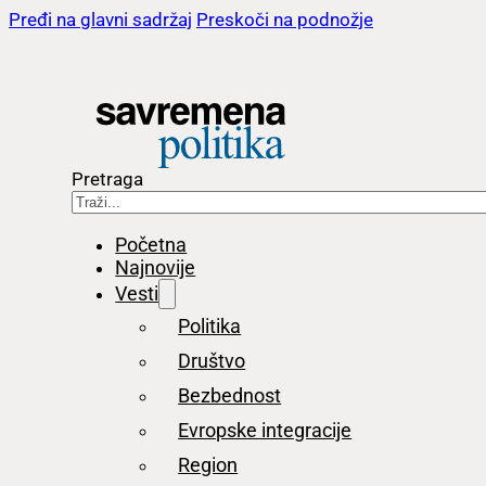
Pređi na glavni sadržaj
Preskoči na podnožje
Pretraga
Početna
Najnovije
Vesti
Politika
Društvo
Bezbednost
Evropske integracije
Region