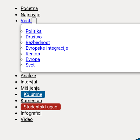
Početna
Najnovije
Vesti
Politika
Društvo
Bezbednost
Evropske integracije
Region
Evropa
Svet
Analize
Intervjui
Mišljenja
Kolumne
Komentari
Studentski ugao
Infografici
Video