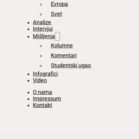
Evropa
Svet
Analize
Intervjui
Mišljenja
Kolumne
Komentari
Studentski ugao
Infografici
Video
O nama
Impressum
Kontakt