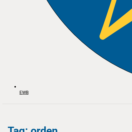
EWB
Tag: orden