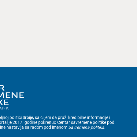
noj politici Srbije, sa ciljem da pruži kredibilne informacije i
rtal je 2017. godine pokrenuo Centar savremene politike pod
dine nastavlja sa radom pod imenom
Savremena politika
.