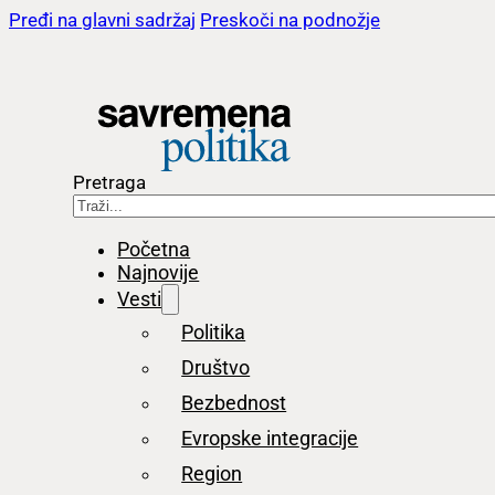
Pređi na glavni sadržaj
Preskoči na podnožje
Pretraga
Početna
Najnovije
Vesti
Politika
Društvo
Bezbednost
Evropske integracije
Region