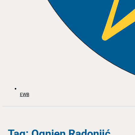
EWB
Tag: Ognjen Radonjić