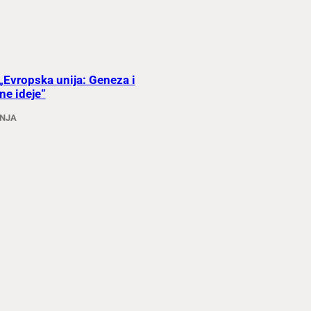
„Evropska unija: Geneza i
ne ideje“
ANJA