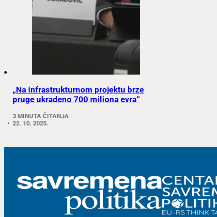
„Na infrastrukturnom projektu brze
pruge ukradeno 700 miliona evra“
3 MINUTA ČITANJA
22. 10. 2025.