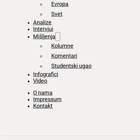
Evropa
Svet
Analize
Intervjui
Mišljenja
Kolumne
Komentari
Studentski ugao
Infografici
Video
O nama
Impressum
Kontakt