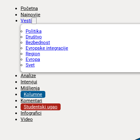
Početna
Najnovije
Vesti
Politika
Društvo
Bezbednost
Evropske integracije
Region
Evropa
Svet
Analize
Intervjui
Mišljenja
Kolumne
Komentari
Studentski ugao
Infografici
Video