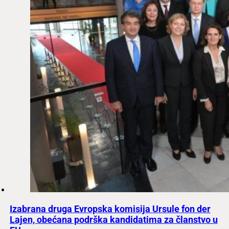
Izabrana druga Evropska komisija Ursule fon der
Lajen, obećana podrška kandidatima za članstvo u