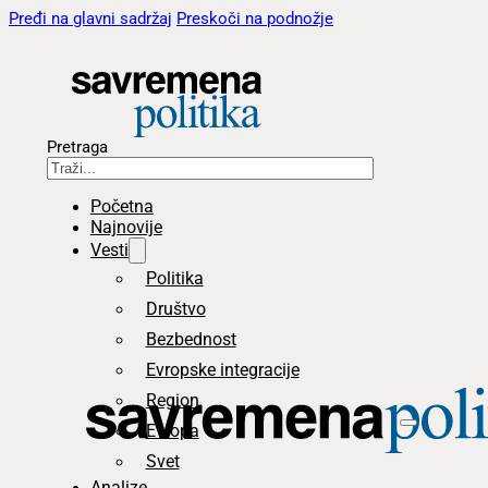
Pređi na glavni sadržaj
Preskoči na podnožje
Pretraga
Početna
Najnovije
Vesti
Politika
Društvo
Bezbednost
Evropske integracije
Region
Evropa
Svet
Analize