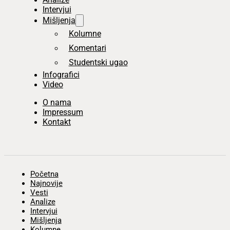
Intervjui
Mišljenja
Kolumne
Komentari
Studentski ugao
Infografici
Video
O nama
Impressum
Kontakt
Početna
Najnovije
Vesti
Analize
Intervjui
Mišljenja
Kolumne