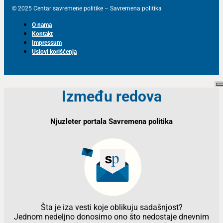
© 2025 Centar savremene politike – Savremena politika
O nama
Kontakt
Impressum
Uslovi korišćenja
Između redova
Njuzleter portala Savremena politika
Šta je iza vesti koje oblikuju sadašnjost?
Jednom nedeljno donosimo ono što nedostaje dnevnim