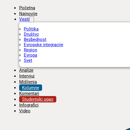
Početna
Najnovije
Vesti
Politika
Društvo
Bezbednost
Evropske integracije
Region
Evropa
Svet
Analize
Intervjui
Mišljenja
Kolumne
Komentari
Studentski ugao
Infografici
Video