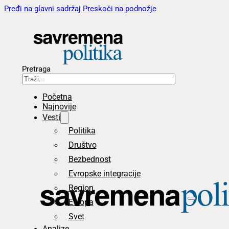
Pređi na glavni sadržaj
Preskoči na podnožje
Pretraga
Početna
Najnovije
Vesti
Politika
Društvo
Bezbednost
Evropske integracije
Region
Evropa
Svet
Analize