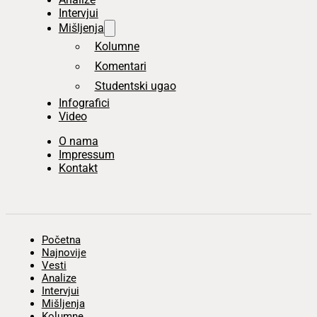
Intervjui
Mišljenja
Kolumne
Komentari
Studentski ugao
Infografici
Video
O nama
Impressum
Kontakt
Početna
Najnovije
Vesti
Analize
Intervjui
Mišljenja
Kolumne