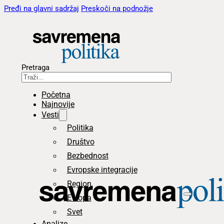
Pređi na glavni sadržaj
Preskoči na podnožje
Pretraga
Početna
Najnovije
Vesti
Politika
Društvo
Bezbednost
Evropske integracije
Region
Evropa
Svet
Analize