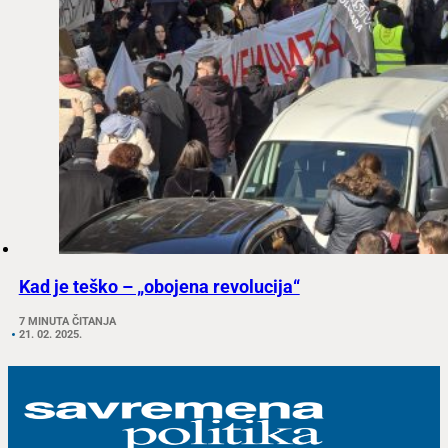
Kad je teško – „obojena revolucija“
7 MINUTA ČITANJA
21. 02. 2025.