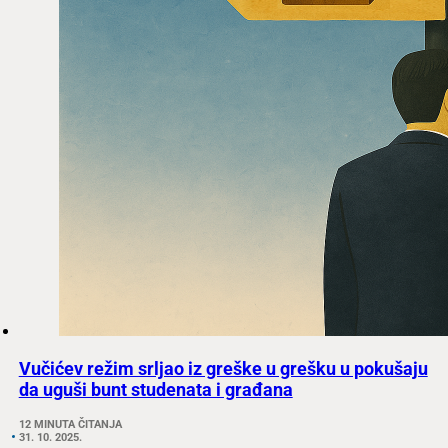
Vučićev režim srljao iz greške u grešku u pokušaju
da uguši bunt studenata i građana
12 MINUTA ČITANJA
31. 10. 2025.