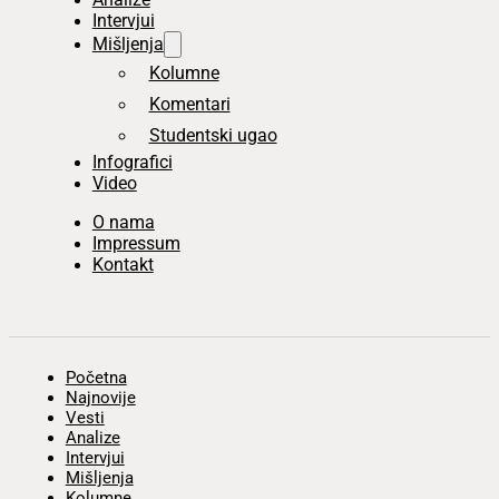
Intervjui
Mišljenja
Kolumne
Komentari
Studentski ugao
Infografici
Video
O nama
Impressum
Kontakt
Početna
Najnovije
Vesti
Analize
Intervjui
Mišljenja
Kolumne