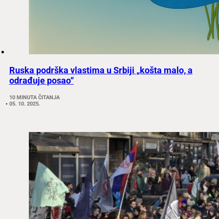
Ruska podrška vlastima u Srbiji „košta malo, a
odrađuje posao“
10 MINUTA ČITANJA
05. 10. 2025.