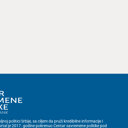
noj politici Srbije, sa ciljem da pruži kredibilne informacije i
rtal je 2017. godine pokrenuo Centar savremene politike pod