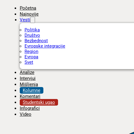
Početna
Najnovije
Vesti
Politika
Društvo
Bezbednost
Evropske integracije
Region
Evropa
Svet
Analize
Intervjui
Mišljenja
Kolumne
Komentari
Studentski ugao
Infografici
Video