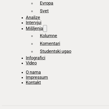
Evropa
Svet
Analize
Intervjui
Mišljenja
Kolumne
Komentari
Studentski ugao
Infografici
Video
O nama
Impressum
Kontakt