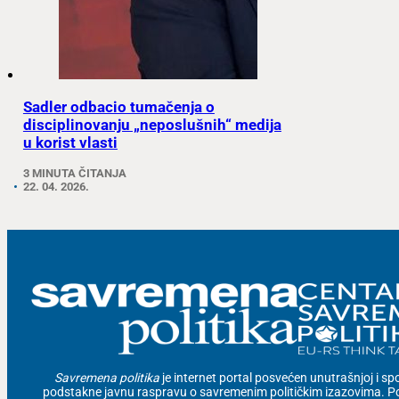
Sadler odbacio tumačenja o
disciplinovanju „neposlušnih“ medija
u korist vlasti
3 MINUTA ČITANJA
22. 04. 2026.
Savremena politika
je internet portal posvećen unutrašnjoj i spolj
podstakne javnu raspravu o savremenim političkim izazovima. Po