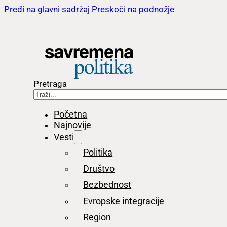
Pređi na glavni sadržaj
Preskoči na podnožje
Pretraga
Početna
Najnovije
Vesti
Politika
Društvo
Bezbednost
Evropske integracije
Region