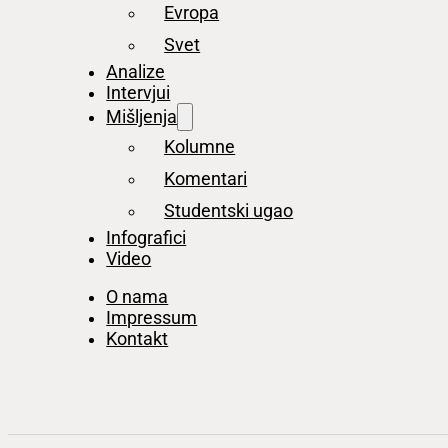
Evropa
Svet
Analize
Intervjui
Mišljenja
Kolumne
Komentari
Studentski ugao
Infografici
Video
O nama
Impressum
Kontakt