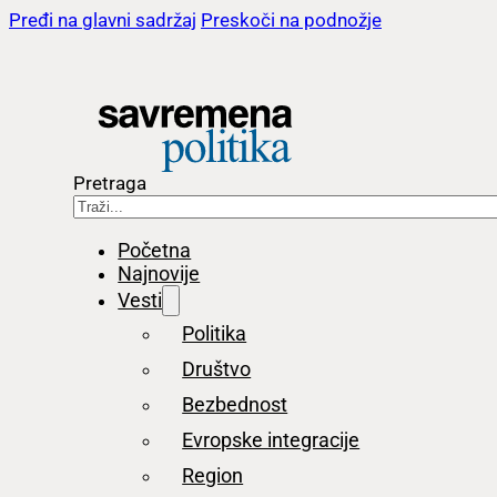
Pređi na glavni sadržaj
Preskoči na podnožje
Pretraga
Početna
Najnovije
Vesti
Politika
Društvo
Bezbednost
Evropske integracije
Region