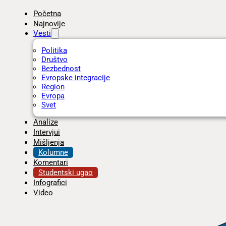
Početna
Najnovije
Vesti
Politika
Društvo
Bezbednost
Evropske integracije
Region
Evropa
Svet
Analize
Intervjui
Mišljenja
Kolumne
Komentari
Studentski ugao
Infografici
Video