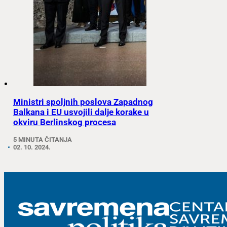
Ministri spoljnih poslova Zapadnog
Balkana i EU usvojili dalje korake u
okviru Berlinskog procesa
5 MINUTA ČITANJA
02. 10. 2024.