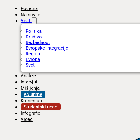
Početna
Najnovije
Vesti
Politika
Društvo
Bezbednost
Evropske integracije
Region
Evropa
Svet
Analize
Intervjui
Mišljenja
Kolumne
Komentari
Studentski ugao
Infografici
Video