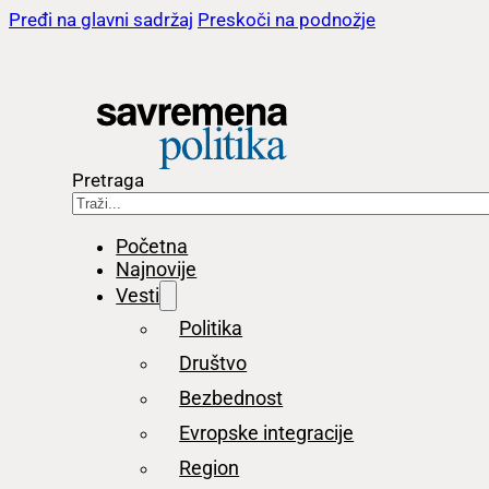
Pređi na glavni sadržaj
Preskoči na podnožje
Pretraga
Početna
Najnovije
Vesti
Politika
Društvo
Bezbednost
Evropske integracije
Region