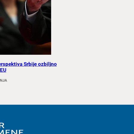
rspektiva Srbije ozbiljno
 EU
ANJA