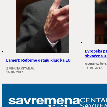
Evropska pe
shvaćena u
Lamert: Reforme ostaju ključ ka EU
3 MINUTA ČIT
15. 06. 2017.
2 MINUTA ČITANJA
15. 06. 2017.