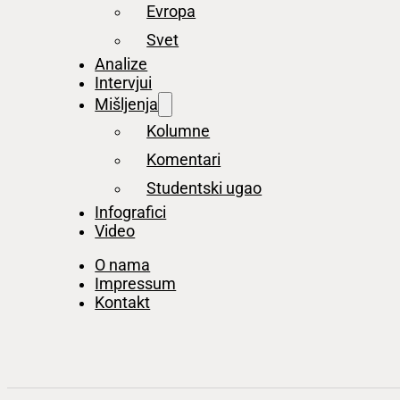
Evropa
Svet
Analize
Intervjui
Mišljenja
Kolumne
Komentari
Studentski ugao
Infografici
Video
O nama
Impressum
Kontakt