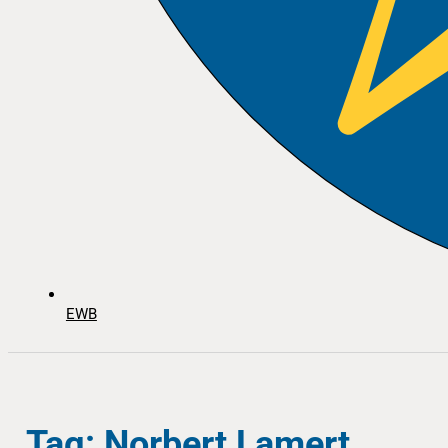
EWB
Tag: Norbert Lamert