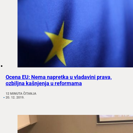
Ocena EU: Nema napretka u vladavini prava,
ozbiljna kašnjenja u reformama
12 MINUTA ČITANJA
20. 12. 2019.