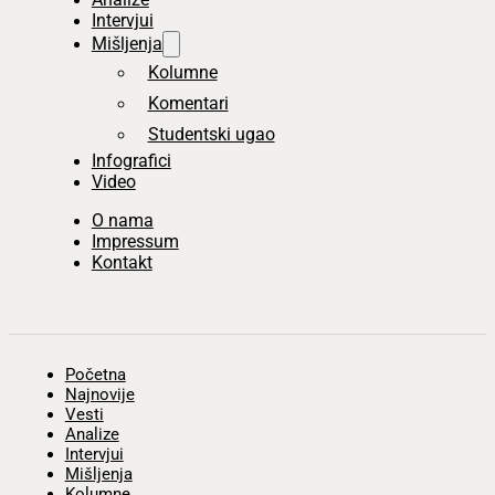
Intervjui
Mišljenja
Kolumne
Komentari
Studentski ugao
Infografici
Video
O nama
Impressum
Kontakt
Početna
Najnovije
Vesti
Analize
Intervjui
Mišljenja
Kolumne