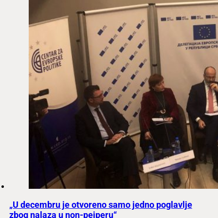
„U decembru je otvoreno samo jedno poglavlje
zbog nalaza u non-pejperu“