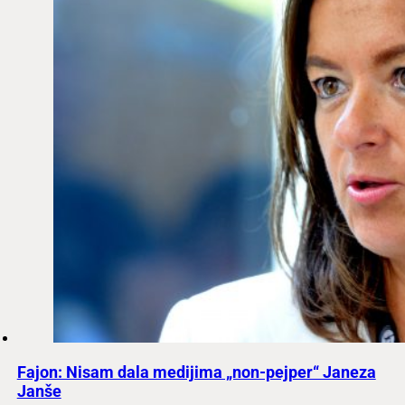
Fajon: Nisam dala medijima „non-pejper“ Janeza
Janše