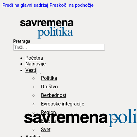
Pređi na glavni sadržaj
Preskoči na podnožje
Pretraga
Početna
Najnovije
Vesti
Politika
Društvo
Bezbednost
Evropske integracije
Region
Evropa
Svet
Analize