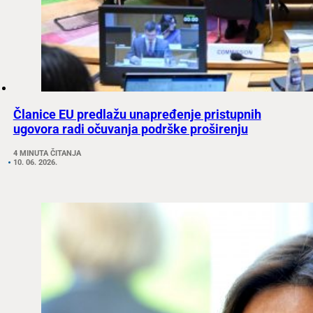
Članice EU predlažu unapređenje pristupnih
ugovora radi očuvanja podrške proširenju
4 MINUTA ČITANJA
10. 06. 2026.