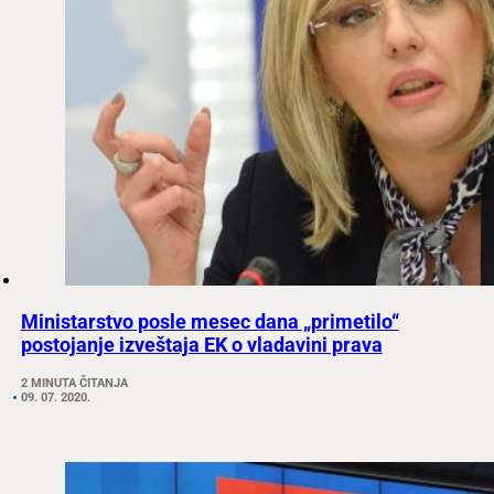
Ministarstvo posle mesec dana „primetilo“
postojanje izveštaja EK o vladavini prava
2 MINUTA ČITANJA
09. 07. 2020.