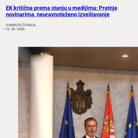
EK kritična prema stanju u medijima: Pretnje
novinarima, neuravnoteženo izveštavanje
4 MINUTA ČITANJA
12. 06. 2020.