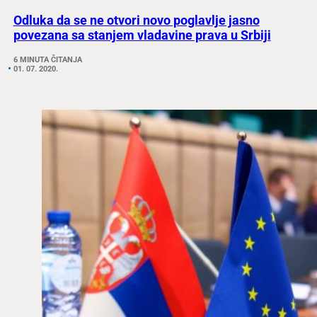
Odluka da se ne otvori novo poglavlje jasno
povezana sa stanjem vladavine prava u Srbiji
6 MINUTA ČITANJA
01. 07. 2020.