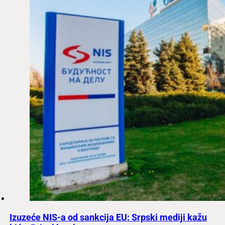
Izuzeće NIS-a od sankcija EU: Srpski mediji kažu