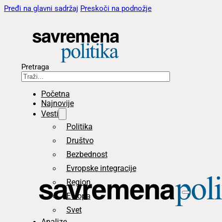
Pređi na glavni sadržaj
Preskoči na podnožje
Pretraga
Početna
Najnovije
Vesti
Politika
Društvo
Bezbednost
Evropske integracije
Region
Evropa
Svet
Analize