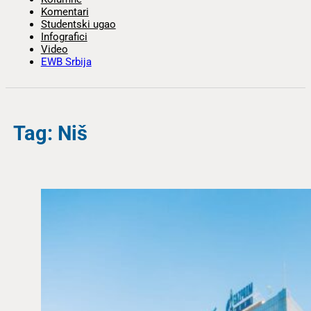
Komentari
Studentski ugao
Infografici
Video
EWB Srbija
Tag: Niš