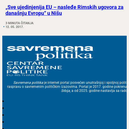
„Sve ujedinjenija EU – nasleđe Rimskih ugovora za
današnju Evropu“ u Nišu
3 MINUTA ČITANJA
12. 05. 2017.
Savremena politika
je internet portal posvećen unutrašnjoj i spoljnoj politic
raspravu o savremenim političkim izazovima. Portal je 2017. godine pokrenu
Srbija
, a od 2025. godine nastavlja sa ra