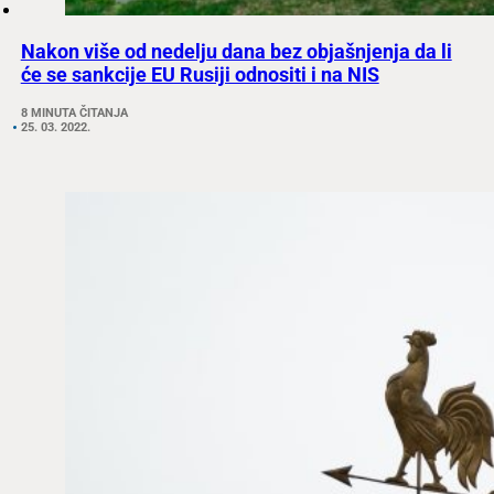
Nakon više od nedelju dana bez objašnjenja da li
će se sankcije EU Rusiji odnositi i na NIS
8 MINUTA ČITANJA
25. 03. 2022.