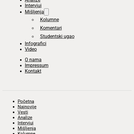
Intervjui
Mišljenja
Kolumne
Komentari
Studentski ugao
Infografici
Video
O nama
Impressum
Kontakt
Početna
Najnovije
Vesti
Analize
Intervjui
Mišljenja
Kolumne