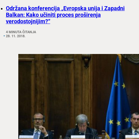
Održana konferencija „Evropska unija i Zapadni
Balkan: Kako učiniti proces proširenja
verodostojnijim?“
4 MINUTA ČITANJA
28. 11. 2018.