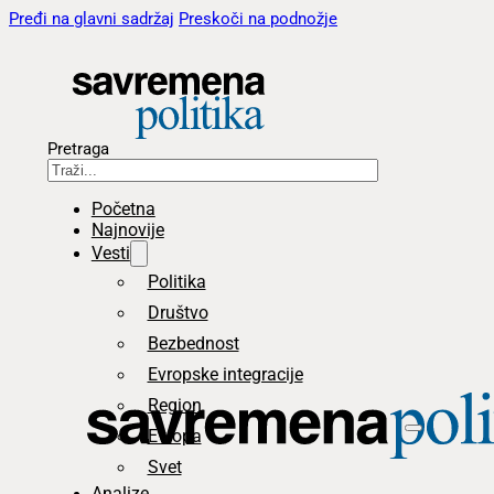
Pređi na glavni sadržaj
Preskoči na podnožje
Pretraga
Početna
Najnovije
Vesti
Politika
Društvo
Bezbednost
Evropske integracije
Region
Evropa
Svet
Analize