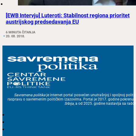
[EWB Intervju] Luteroti: Stabilnost regiona prioritet
austrijskog predsedavanja EU
6 MINUTA ČITANJA
20. 08. 2018.
Savremena politika
je internet portal posvećen unutrašnjoj i spoljnoj politic
raspravu o savremenim političkim izazovima. Portal je 2017. godine pokrenu
Srbija
, a od 2025. godine nastavlja sa ra