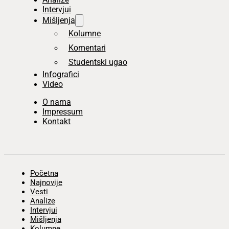
Intervjui
Mišljenja
Kolumne
Komentari
Studentski ugao
Infografici
Video
O nama
Impressum
Kontakt
Početna
Najnovije
Vesti
Analize
Intervjui
Mišljenja
Kolumne