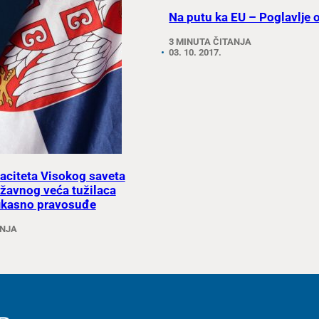
Na putu ka EU – Poglavlje 
3 MINUTA ČITANJA
03. 10. 2017.
aciteta Visokog saveta
ržavnog veća tužilaca
fikasno pravosuđe
ANJA