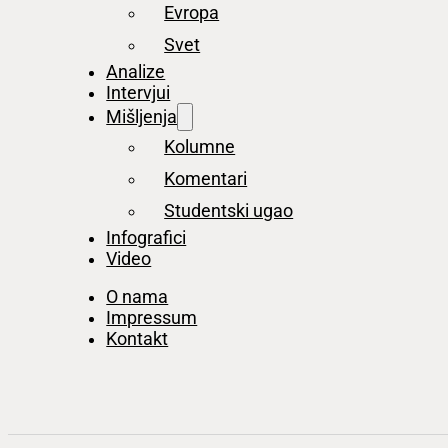
Evropa
Svet
Analize
Intervjui
Mišljenja
Kolumne
Komentari
Studentski ugao
Infografici
Video
O nama
Impressum
Kontakt