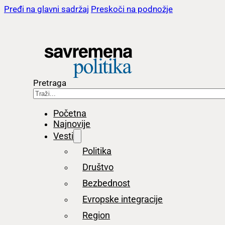
Pređi na glavni sadržaj
Preskoči na podnožje
Pretraga
Početna
Najnovije
Vesti
Politika
Društvo
Bezbednost
Evropske integracije
Region