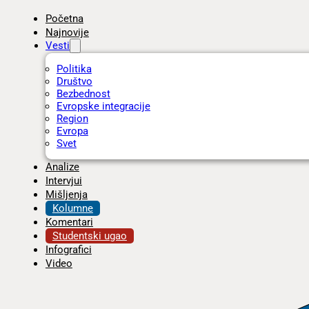
Početna
Najnovije
Vesti
Politika
Društvo
Bezbednost
Evropske integracije
Region
Evropa
Svet
Analize
Intervjui
Mišljenja
Kolumne
Komentari
Studentski ugao
Infografici
Video