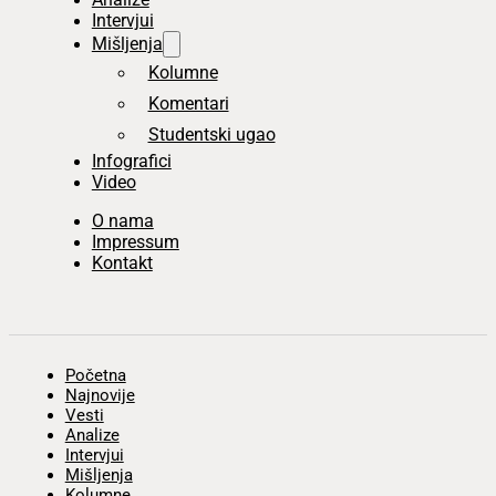
Intervjui
Mišljenja
Kolumne
Komentari
Studentski ugao
Infografici
Video
O nama
Impressum
Kontakt
Početna
Najnovije
Vesti
Analize
Intervjui
Mišljenja
Kolumne