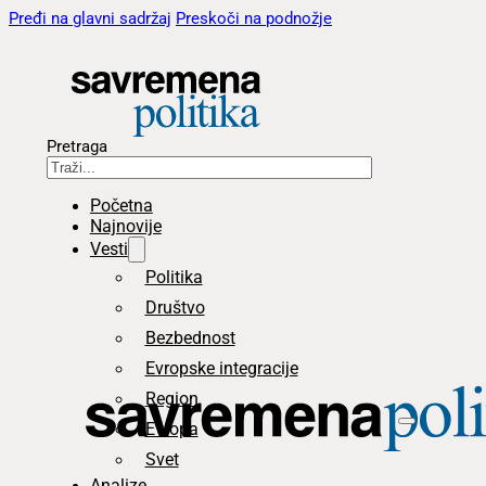
Pređi na glavni sadržaj
Preskoči na podnožje
Pretraga
Početna
Najnovije
Vesti
Politika
Društvo
Bezbednost
Evropske integracije
Region
Evropa
Svet
Analize