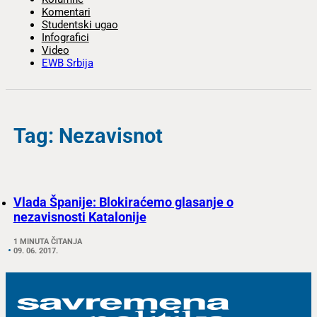
Komentari
Studentski ugao
Infografici
Video
EWB Srbija
Tag: Nezavisnot
Vlada Španije: Blokiraćemo glasanje o
nezavisnosti Katalonije
1 MINUTA ČITANJA
09. 06. 2017.