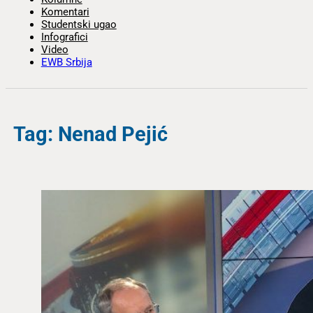
Komentari
Studentski ugao
Infografici
Video
EWB Srbija
Tag: Nenad Pejić