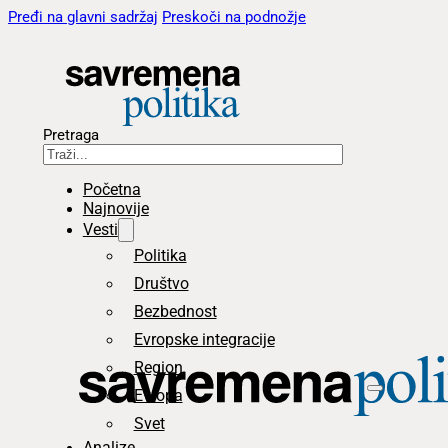
Pređi na glavni sadržaj
Preskoči na podnožje
Pretraga
Početna
Najnovije
Vesti
Politika
Društvo
Bezbednost
Evropske integracije
Region
Evropa
Svet
Analize