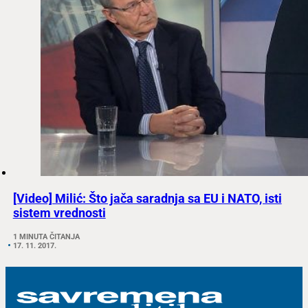
[Video] Milić: Što jača saradnja sa EU i NATO, isti
sistem vrednosti
1 MINUTA ČITANJA
17. 11. 2017.