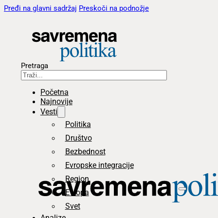
Pređi na glavni sadržaj
Preskoči na podnožje
Pretraga
Početna
Najnovije
Vesti
Politika
Društvo
Bezbednost
Evropske integracije
Region
Evropa
Svet
Analize