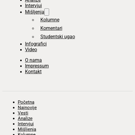
Intervjui
Mišljenja
Kolumne
Komentari
Studentski ugao
Infografici
Video
O nama
Impressum
Kontakt
Početna
Najnovije
Vesti
Analize
Intervjui
Mišljenja
Kolumne