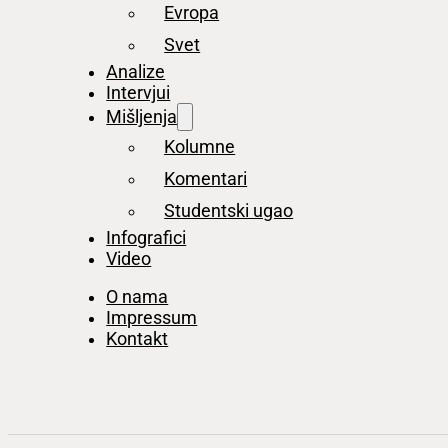
Evropa
Svet
Analize
Intervjui
Mišljenja
Kolumne
Komentari
Studentski ugao
Infografici
Video
O nama
Impressum
Kontakt