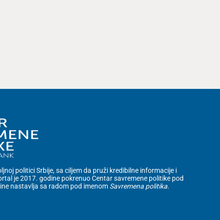
noj politici Srbije, sa ciljem da pruži kredibilne informacije i
rtal je 2017. godine pokrenuo Centar savremene politike pod
dine nastavlja sa radom pod imenom
Savremena politika
.