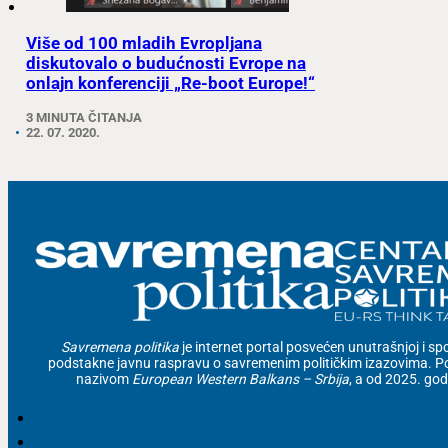
Više od 100 mladih Evropljana
diskutovalo o budućnosti Evrope na
onlajn konferenciji „Re-boot Europe!“
3 MINUTA ČITANJA
22. 07. 2020.
Savremena politika
je internet portal posvećen unutrašnjoj i spolj
podstakne javnu raspravu o savremenim političkim izazovima. Po
nazivom
European Western Balkans – Srbija
, a od 2025. go