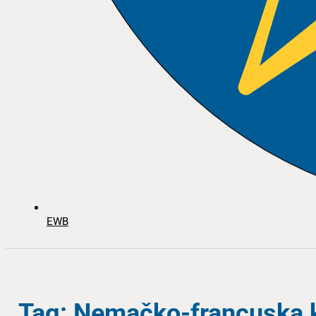
EWB
Tag: Nemačko-francuska k