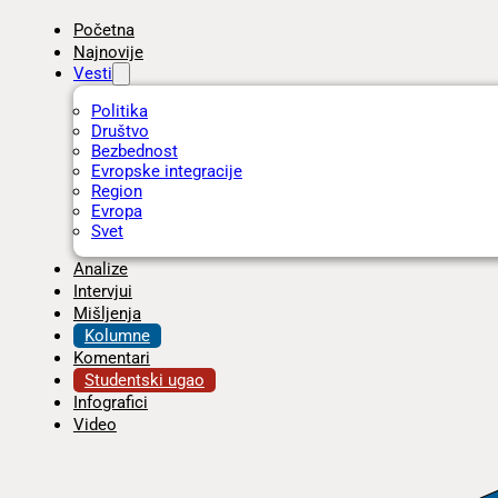
Početna
Najnovije
Vesti
Politika
Društvo
Bezbednost
Evropske integracije
Region
Evropa
Svet
Analize
Intervjui
Mišljenja
Kolumne
Komentari
Studentski ugao
Infografici
Video