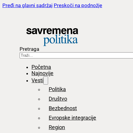
Pređi na glavni sadržaj
Preskoči na podnožje
Pretraga
Početna
Najnovije
Vesti
Politika
Društvo
Bezbednost
Evropske integracije
Region