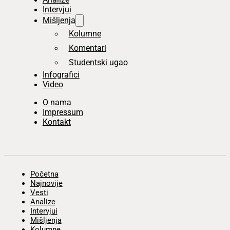
Intervjui
Mišljenja
Kolumne
Komentari
Studentski ugao
Infografici
Video
O nama
Impressum
Kontakt
Početna
Najnovije
Vesti
Analize
Intervjui
Mišljenja
Kolumne