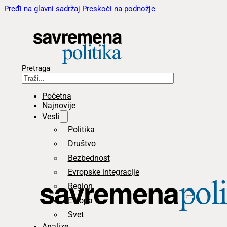
Pređi na glavni sadržaj
Preskoči na podnožje
Pretraga
Početna
Najnovije
Vesti
Politika
Društvo
Bezbednost
Evropske integracije
Region
Evropa
Svet
Analize