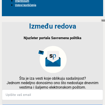
Impressum
Uslovi korišćenja
Između redova
Njuzleter portala Savremena politika
Šta je iza vesti koje oblikuju sadašnjost?
Jednom nedeljno donosimo ono što nedostaje dnevnim
vestima i šaljemo elektronskom poštom.