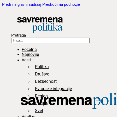
Pređi na glavni sadržaj
Preskoči na podnožje
Pretraga
Početna
Najnovije
Vesti
Politika
Društvo
Bezbednost
Evropske integracije
Region
Evropa
Svet
Analize