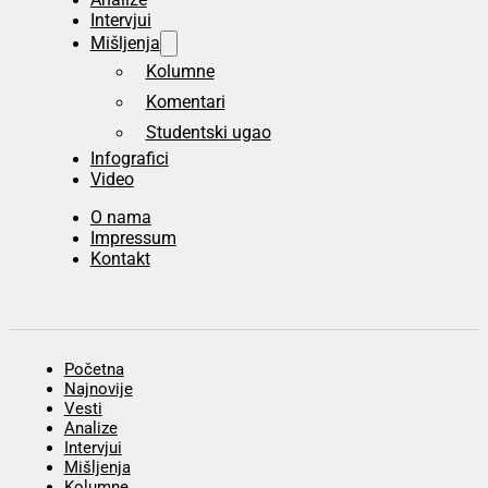
Intervjui
Mišljenja
Kolumne
Komentari
Studentski ugao
Infografici
Video
O nama
Impressum
Kontakt
Početna
Najnovije
Vesti
Analize
Intervjui
Mišljenja
Kolumne