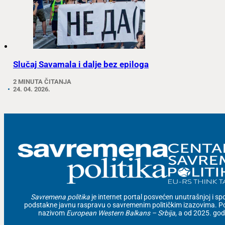
Slučaj Savamala i dalje bez epiloga
2 MINUTA ČITANJA
24. 04. 2026.
Savremena politika
je internet portal posvećen unutrašnjoj i spolj
podstakne javnu raspravu o savremenim političkim izazovima. Po
nazivom
European Western Balkans – Srbija
, a od 2025. go