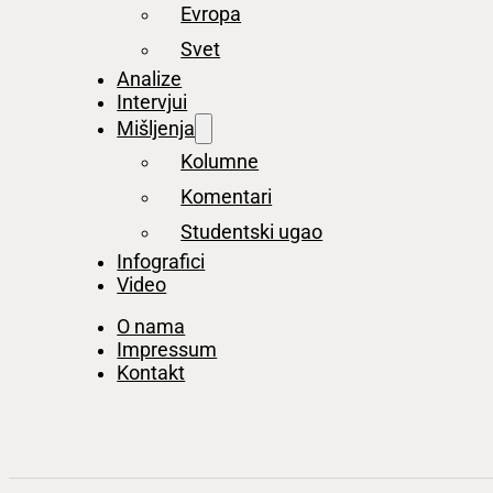
Evropa
Svet
Analize
Intervjui
Mišljenja
Kolumne
Komentari
Studentski ugao
Infografici
Video
O nama
Impressum
Kontakt