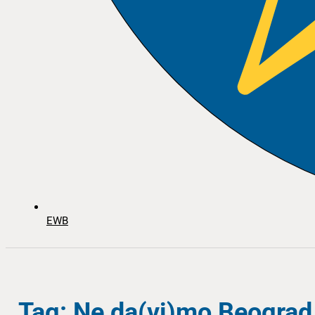
EWB
Tag: Ne da(vi)mo Beograd