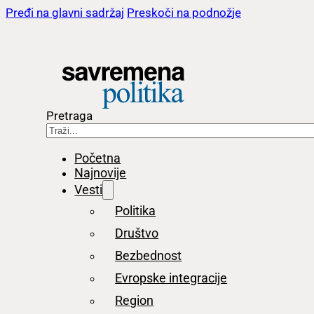
Pređi na glavni sadržaj
Preskoči na podnožje
Pretraga
Početna
Najnovije
Vesti
Politika
Društvo
Bezbednost
Evropske integracije
Region