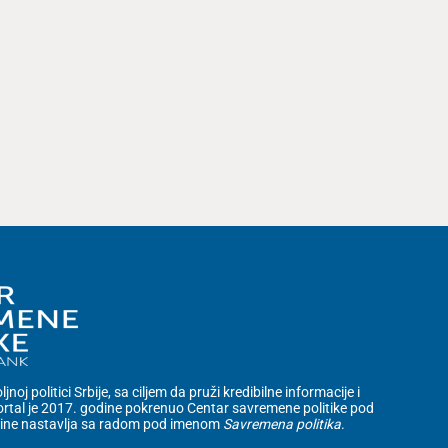
noj politici Srbije, sa ciljem da pruži kredibilne informacije i
rtal je 2017. godine pokrenuo Centar savremene politike pod
dine nastavlja sa radom pod imenom
Savremena politika
.