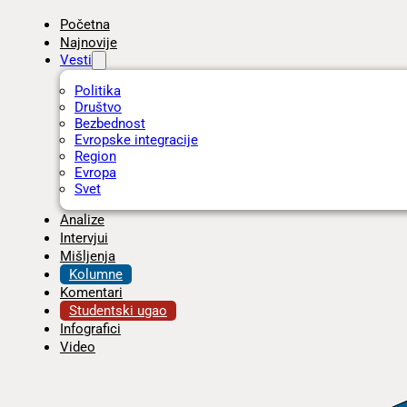
Početna
Najnovije
Vesti
Politika
Društvo
Bezbednost
Evropske integracije
Region
Evropa
Svet
Analize
Intervjui
Mišljenja
Kolumne
Komentari
Studentski ugao
Infografici
Video