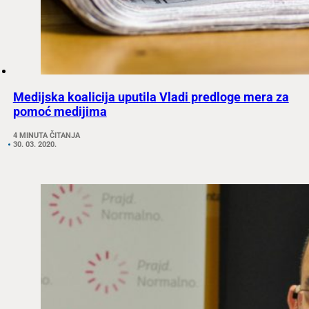
Medijska koalicija uputila Vladi predloge mera za
pomoć medijima
4 MINUTA ČITANJA
30. 03. 2020.