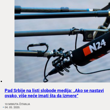
Pad Srbije na listi slobode medija: „Ako se nastavi
ovako, više neće imati šta da izmere“
10 MINUTA ČITANJA
04. 05. 2020.