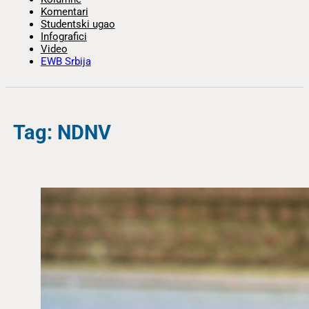
Komentari
Studentski ugao
Infografici
Video
EWB Srbija
Tag: NDNV