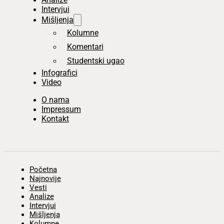
Intervjui
Mišljenja
Kolumne
Komentari
Studentski ugao
Infografici
Video
O nama
Impressum
Kontakt
Početna
Najnovije
Vesti
Analize
Intervjui
Mišljenja
Kolumne