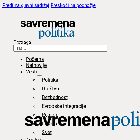
Pređi na glavni sadržaj
Preskoči na podnožje
Pretraga
Početna
Najnovije
Vesti
Politika
Društvo
Bezbednost
Evropske integracije
Region
Evropa
Svet
Analize