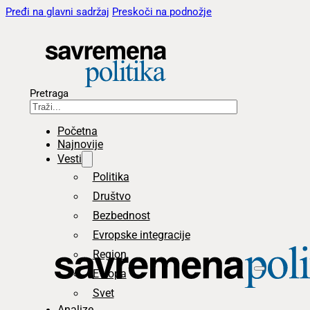
Pređi na glavni sadržaj
Preskoči na podnožje
Pretraga
Početna
Najnovije
Vesti
Politika
Društvo
Bezbednost
Evropske integracije
Region
Evropa
Svet
Analize