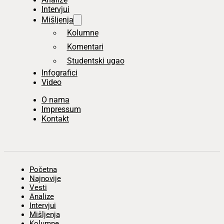
Intervjui
Mišljenja
Kolumne
Komentari
Studentski ugao
Infografici
Video
O nama
Impressum
Kontakt
Početna
Najnovije
Vesti
Analize
Intervjui
Mišljenja
Kolumne