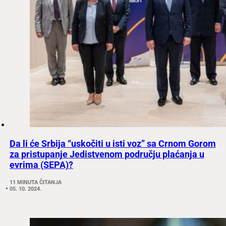
Da li će Srbija “uskočiti u isti voz” sa Crnom Gorom
za pristupanje Jedistvenom području plaćanja u
evrima (SEPA)?
11 MINUTA ČITANJA
05. 10. 2024.