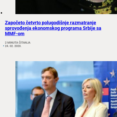
Započeto četvrto polugodišnje razmatranje
sprovođenja ekonomskog programa Srbije sa
MMF-om
2 MINUTA ČITANJA
24. 02. 2020.