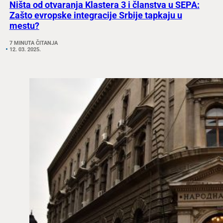
Ništa od otvaranja Klastera 3 i članstva u SEPA:
Zašto evropske integracije Srbije tapkaju u
mestu?
7 MINUTA ČITANJA
12. 03. 2025.