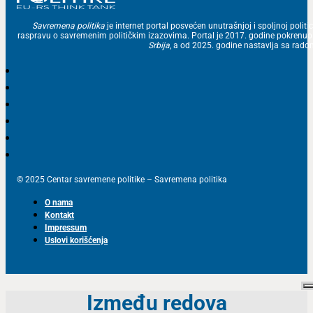
Savremena politika
je internet portal posvećen unutrašnjoj i spoljnoj politic
raspravu o savremenim političkim izazovima. Portal je 2017. godine pokrenu
Srbija
, a od 2025. godine nastavlja sa ra
© 2025 Centar savremene politike – Savremena politika
O nama
Kontakt
Impressum
Uslovi korišćenja
Između redova