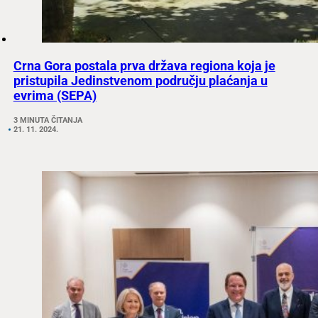
Crna Gora postala prva država regiona koja je
pristupila Jedinstvenom području plaćanja u
evrima (SEPA)
3 MINUTA ČITANJA
21. 11. 2024.