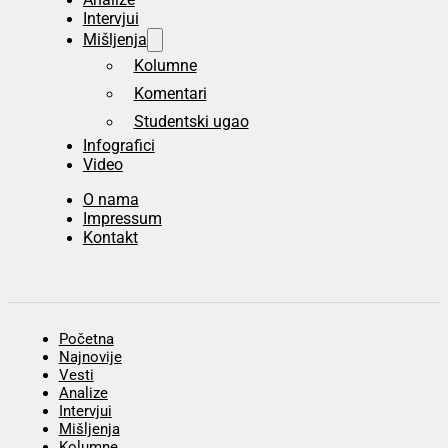
Intervjui
Mišljenja
Kolumne
Komentari
Studentski ugao
Infografici
Video
O nama
Impressum
Kontakt
Početna
Najnovije
Vesti
Analize
Intervjui
Mišljenja
Kolumne