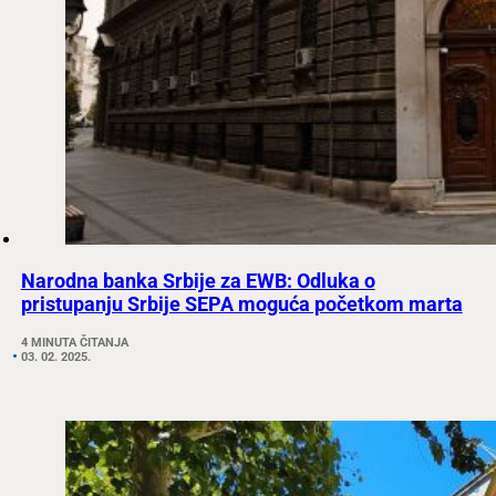
Narodna banka Srbije za EWB: Odluka o
pristupanju Srbije SEPA moguća početkom marta
4 MINUTA ČITANJA
03. 02. 2025.