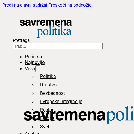
Pređi na glavni sadržaj
Preskoči na podnožje
Pretraga
Početna
Najnovije
Vesti
Politika
Društvo
Bezbednost
Evropske integracije
Region
Evropa
Svet
Analize