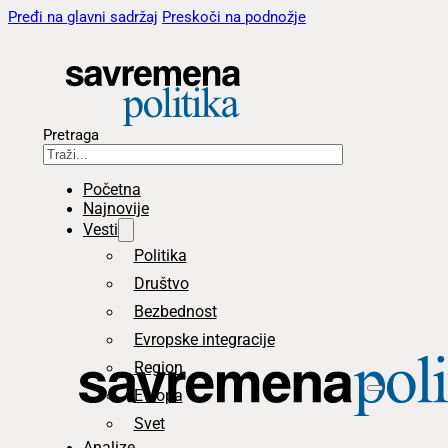
Pređi na glavni sadržaj
Preskoči na podnožje
Pretraga
Početna
Najnovije
Vesti
Politika
Društvo
Bezbednost
Evropske integracije
Region
Evropa
Svet
Analize