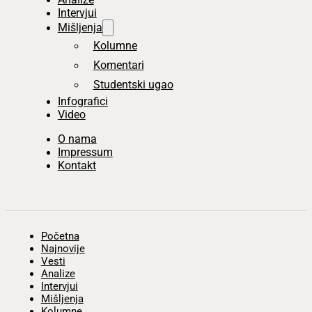
Intervjui
Mišljenja
Kolumne
Komentari
Studentski ugao
Infografici
Video
O nama
Impressum
Kontakt
Početna
Najnovije
Vesti
Analize
Intervjui
Mišljenja
Kolumne