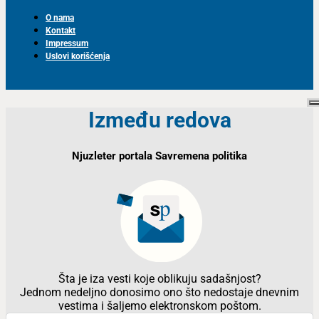
O nama
Kontakt
Impressum
Uslovi korišćenja
Između redova
Njuzleter portala Savremena politika
Šta je iza vesti koje oblikuju sadašnjost?
Jednom nedeljno donosimo ono što nedostaje dnevnim
vestima i šaljemo elektronskom poštom.