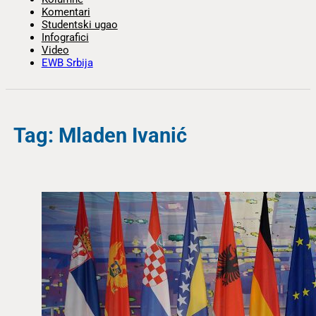
Komentari
Studentski ugao
Infografici
Video
EWB Srbija
Tag: Mladen Ivanić