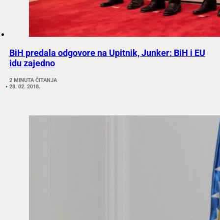
BiH predala odgovore na Upitnik, Junker: BiH i EU
idu zajedno
2 MINUTA ČITANJA
28. 02. 2018.