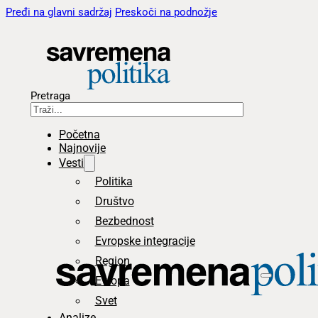
Pređi na glavni sadržaj
Preskoči na podnožje
Pretraga
Početna
Najnovije
Vesti
Politika
Društvo
Bezbednost
Evropske integracije
Region
Evropa
Svet
Analize