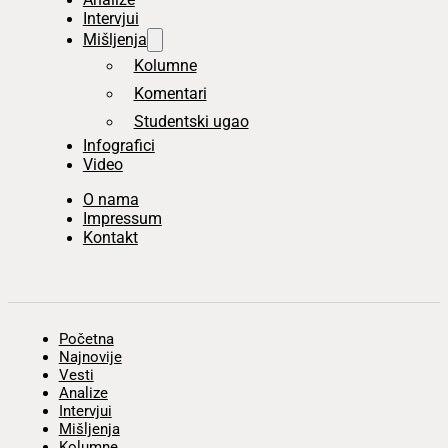
Intervjui
Mišljenja
Kolumne
Komentari
Studentski ugao
Infografici
Video
O nama
Impressum
Kontakt
Početna
Najnovije
Vesti
Analize
Intervjui
Mišljenja
Kolumne