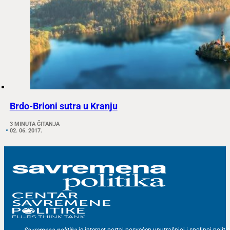
Brdo-Brioni sutra u Kranju
3 MINUTA ČITANJA
02. 06. 2017.
Savremena politika
je internet portal posvećen unutrašnjoj i spoljnoj politic