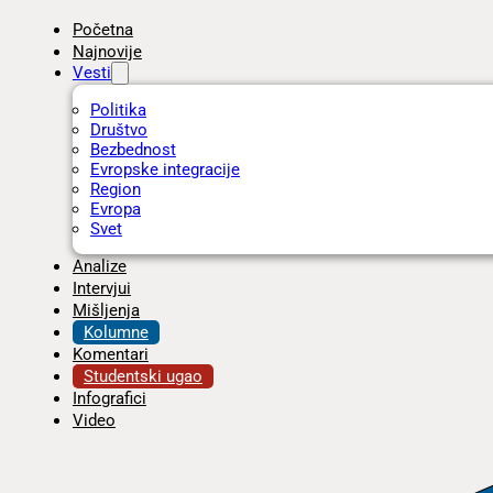
Početna
Najnovije
Vesti
Politika
Društvo
Bezbednost
Evropske integracije
Region
Evropa
Svet
Analize
Intervjui
Mišljenja
Kolumne
Komentari
Studentski ugao
Infografici
Video