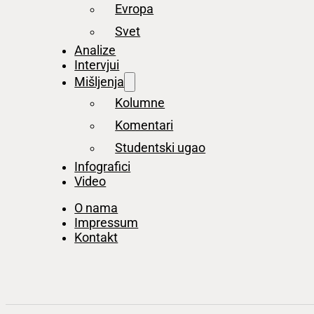
Evropa
Svet
Analize
Intervjui
Mišljenja
Kolumne
Komentari
Studentski ugao
Infografici
Video
O nama
Impressum
Kontakt