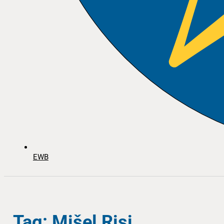
EWB
Tag: Mišel Risi