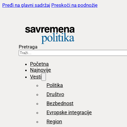
Pređi na glavni sadržaj
Preskoči na podnožje
Pretraga
Početna
Najnovije
Vesti
Politika
Društvo
Bezbednost
Evropske integracije
Region