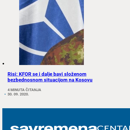
Risi: KFOR se i dalje bavi složenom
bezbednosnom situacijom na Kosovu
4 MINUTA ČITANJA
30. 09. 2020.