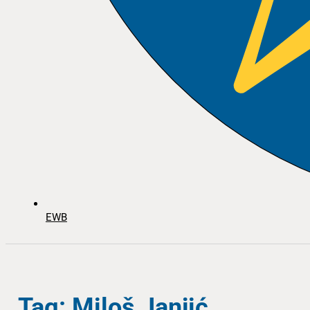
EWB
Tag: Miloš Janjić