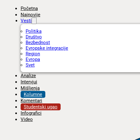
Početna
Najnovije
Vesti
Politika
Društvo
Bezbednost
Evropske integracije
Region
Evropa
Svet
Analize
Intervjui
Mišljenja
Kolumne
Komentari
Studentski ugao
Infografici
Video