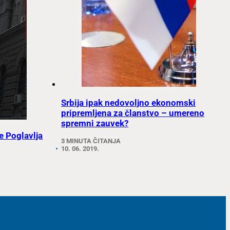
Srbija ipak nedovoljno ekonomski
pripremljena za članstvo – umereno
spremni zauvek?
je Poglavlja
3 MINUTA ČITANJA
10. 06. 2019.