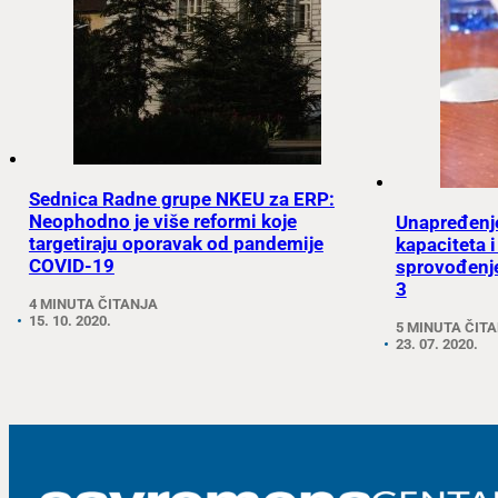
Sednica Radne grupe NKEU za ERP:
Neophodno je više reformi koje
Unapređenje
targetiraju oporavak od pandemije
kapaciteta i
COVID-19
sprovođenje
3
4 MINUTA ČITANJA
15. 10. 2020.
5 MINUTA ČIT
23. 07. 2020.