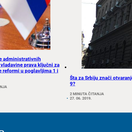
 administrativnih
 vladavine prava ključni za
 reformi u poglavljima 1 i
Šta za Srbiju znači otvaran
9?
ANJA
2 MINUTA ČITANJA
27. 06. 2019.