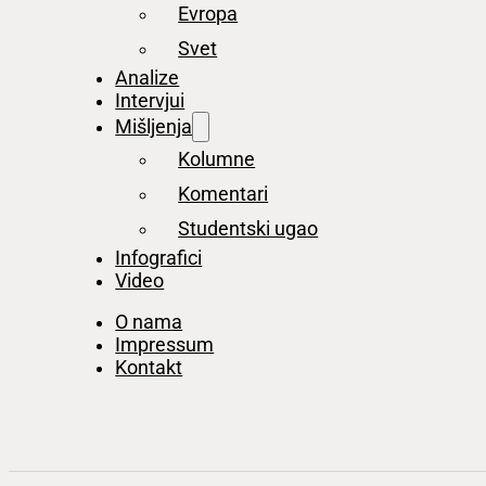
Evropa
Svet
Analize
Intervjui
Mišljenja
Kolumne
Komentari
Studentski ugao
Infografici
Video
O nama
Impressum
Kontakt