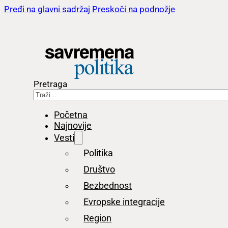
Pređi na glavni sadržaj
Preskoči na podnožje
Pretraga
Početna
Najnovije
Vesti
Politika
Društvo
Bezbednost
Evropske integracije
Region