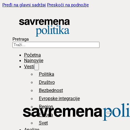
Pređi na glavni sadržaj
Preskoči na podnožje
Pretraga
Početna
Najnovije
Vesti
Politika
Društvo
Bezbednost
Evropske integracije
Region
Evropa
Svet
Analize