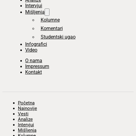
Intervjui
Mišljenja
Kolumne
Komentari
Studentski ugao
Infografici
Video
O nama
Impressum
Kontakt
Početna
Najnovije
Vesti
Analize
Intervjui
Mišljenja
Kolumne