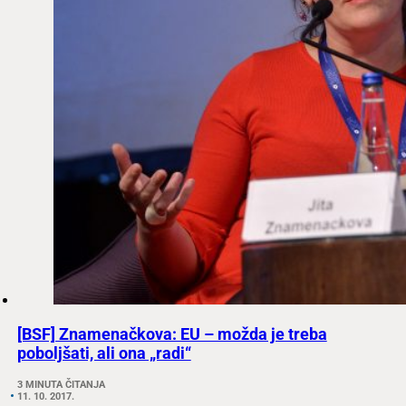
[BSF] Znamenačkova: EU – možda je treba
poboljšati, ali ona „radi“
3 MINUTA ČITANJA
11. 10. 2017.