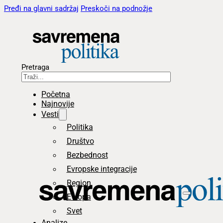
Pređi na glavni sadržaj
Preskoči na podnožje
Pretraga
Početna
Najnovije
Vesti
Politika
Društvo
Bezbednost
Evropske integracije
Region
Evropa
Svet
Analize