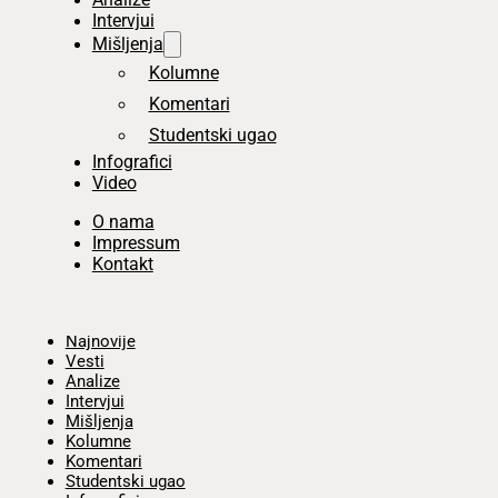
Intervjui
Mišljenja
Kolumne
Komentari
Studentski ugao
Infografici
Video
O nama
Impressum
Kontakt
Početna
Najnovije
Vesti
Analize
Intervjui
Mišljenja
Kolumne
Komentari
Studentski ugao