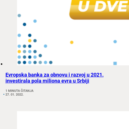
Evropska banka za obnovu i razvoj u 2021.
investirala pola miliona evra u Srbiji
1 MINUTA ČITANJA
27. 01. 2022.