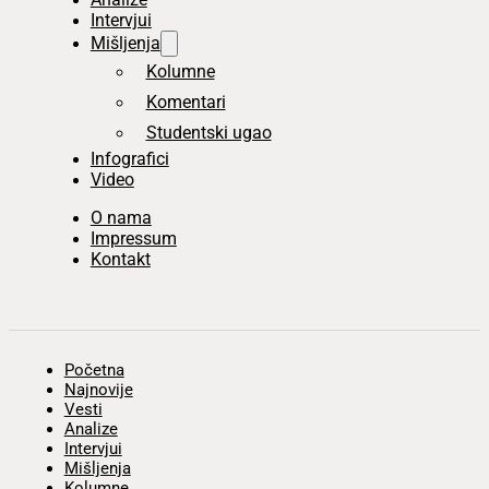
Intervjui
Mišljenja
Kolumne
Komentari
Studentski ugao
Infografici
Video
O nama
Impressum
Kontakt
Početna
Najnovije
Vesti
Analize
Intervjui
Mišljenja
Kolumne