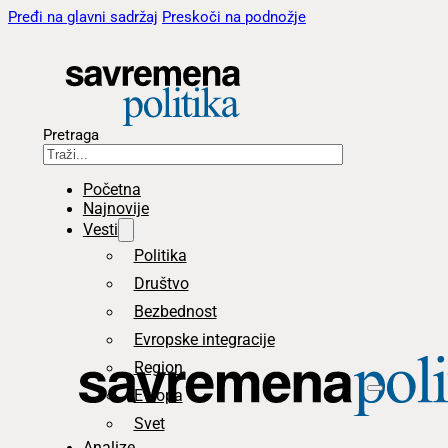
Pređi na glavni sadržaj
Preskoči na podnožje
Pretraga
Početna
Najnovije
Vesti
Politika
Društvo
Bezbednost
Evropske integracije
Region
Evropa
Svet
Analize