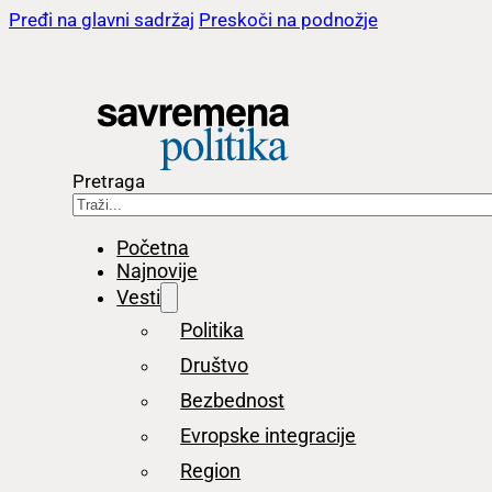
Pređi na glavni sadržaj
Preskoči na podnožje
Pretraga
Početna
Najnovije
Vesti
Politika
Društvo
Bezbednost
Evropske integracije
Region