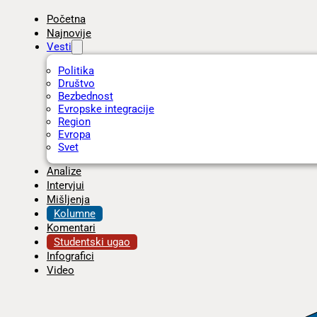
Početna
Najnovije
Vesti
Politika
Društvo
Bezbednost
Evropske integracije
Region
Evropa
Svet
Analize
Intervjui
Mišljenja
Kolumne
Komentari
Studentski ugao
Infografici
Video