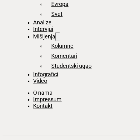
Evropa
Svet
Analize
Intervjui
Mišljenja
Kolumne
Komentari
Studentski ugao
Infografici
Video
O nama
Impressum
Kontakt