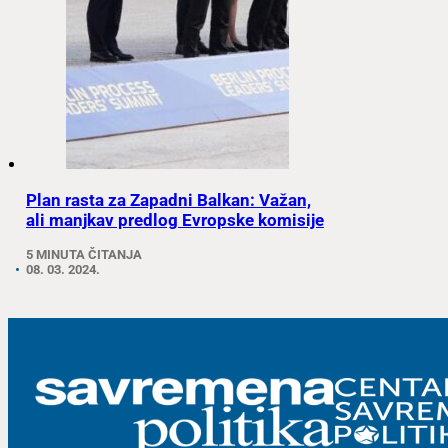
Plan rasta za Zapadni Balkan: Važan,
ali manjkav predlog Evropske komisije
5 MINUTA ČITANJA
08. 03. 2024.