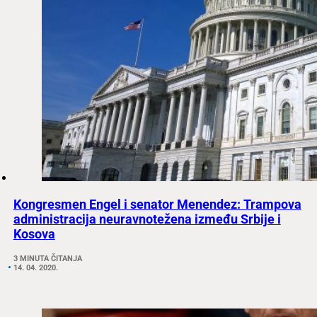
Kongresmen Engel i senator Menendez: Trampova
administracija neuravnotežena između Srbije i
Kosova
3 MINUTA ČITANJA
14. 04. 2020.