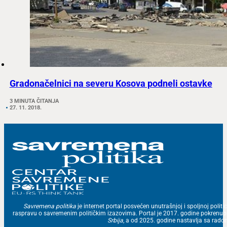
Gradonačelnici na severu Kosova podneli ostavke
3 MINUTA ČITANJA
27. 11. 2018.
Savremena politika
je internet portal posvećen unutrašnjoj i spoljnoj politic
raspravu o savremenim političkim izazovima. Portal je 2017. godine pokrenu
Srbija
, a od 2025. godine nastavlja sa ra