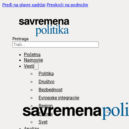
Pređi na glavni sadržaj
Preskoči na podnožje
Pretraga
Početna
Najnovije
Vesti
Politika
Društvo
Bezbednost
Evropske integracije
Region
Evropa
Svet
Analize