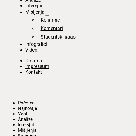
Intervjui
Mišljenja
Kolumne
Komentari
Studentski ugao
Infografici
Video
O nama
Impressum
Kontakt
Početna
Najnovije
Vesti
Analize
Intervjui
Mišljenja
Kolumne