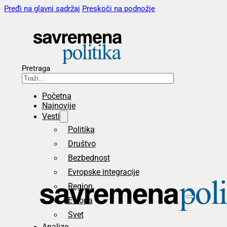
Pređi na glavni sadržaj
Preskoči na podnožje
Pretraga
Početna
Najnovije
Vesti
Politika
Društvo
Bezbednost
Evropske integracije
Region
Evropa
Svet
Analize