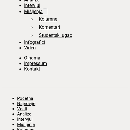
Intervjui
Mišljenja
Kolumne
Komentari
Studentski ugao
Infografici
Video
O nama
Impressum
Kontakt
Početna
Najnovije
Vesti
Analize
Intervjui
Mišljenja
Kolumne