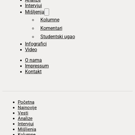
Intervjui
Mišljenja
Kolumne
Komentari
Studentski ugao
Infografici
Video
O nama
Impressum
Kontakt
Početna
Najnovije
Vesti
Analize
Intervjui
Mišljenja
Kolumne