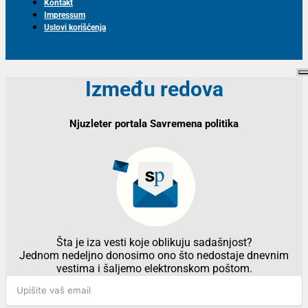
Kontakt
Impressum
Uslovi korišćenja
Između redova
Njuzleter portala Savremena politika
Šta je iza vesti koje oblikuju sadašnjost?
Jednom nedeljno donosimo ono što nedostaje dnevnim
vestima i šaljemo elektronskom poštom.