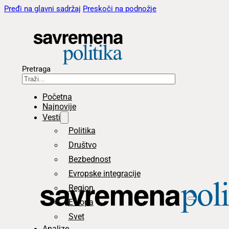
Pređi na glavni sadržaj
Preskoči na podnožje
Pretraga
Početna
Najnovije
Vesti
Politika
Društvo
Bezbednost
Evropske integracije
Region
Evropa
Svet
Analize