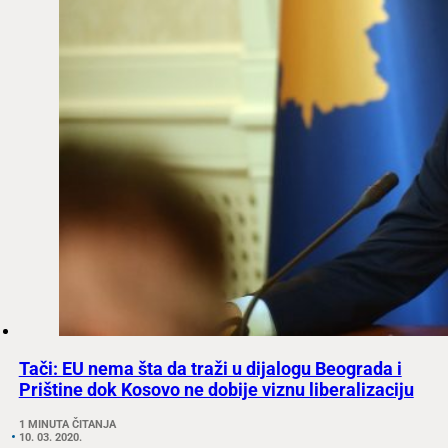
Tači: EU nema šta da traži u dijalogu Beograda i
Prištine dok Kosovo ne dobije viznu liberalizaciju
1 MINUTA ČITANJA
10. 03. 2020.