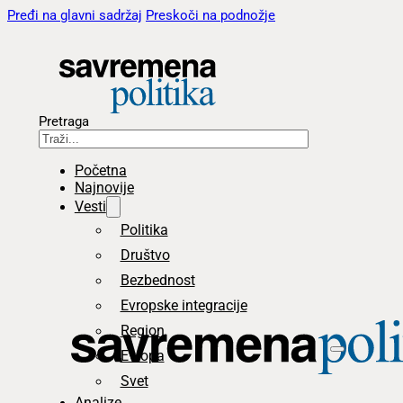
Pređi na glavni sadržaj
Preskoči na podnožje
Pretraga
Početna
Najnovije
Vesti
Politika
Društvo
Bezbednost
Evropske integracije
Region
Evropa
Svet
Analize