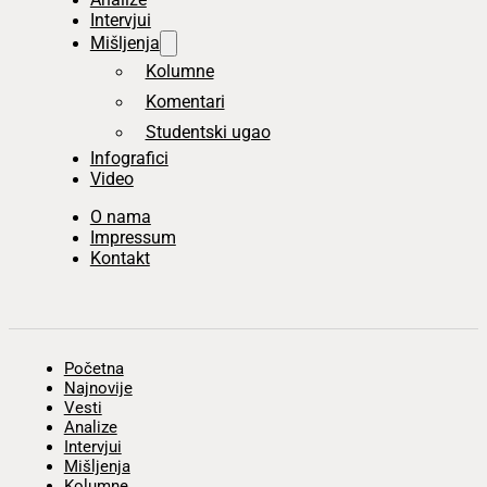
Intervjui
Mišljenja
Kolumne
Komentari
Studentski ugao
Infografici
Video
O nama
Impressum
Kontakt
Početna
Najnovije
Vesti
Analize
Intervjui
Mišljenja
Kolumne