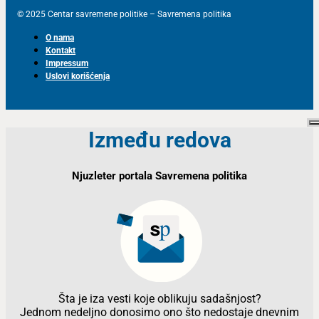
© 2025 Centar savremene politike – Savremena politika
O nama
Kontakt
Impressum
Uslovi korišćenja
Između redova
Njuzleter portala Savremena politika
Šta je iza vesti koje oblikuju sadašnjost?
Jednom nedeljno donosimo ono što nedostaje dnevnim