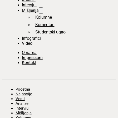
Intervjui
Mišljenja
Kolumne
Komentari
Studentski ugao
Infografici
Video
O nama
Impressum
Kontakt
Početna
Najnovije
Vesti
Analize
Intervjui
Mišljenja
Kolumne