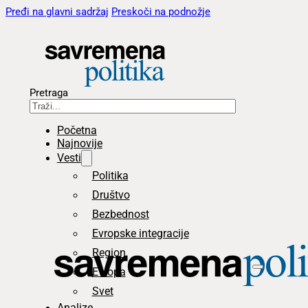
Pređi na glavni sadržaj
Preskoči na podnožje
Pretraga
Početna
Najnovije
Vesti
Politika
Društvo
Bezbednost
Evropske integracije
Region
Evropa
Svet
Analize