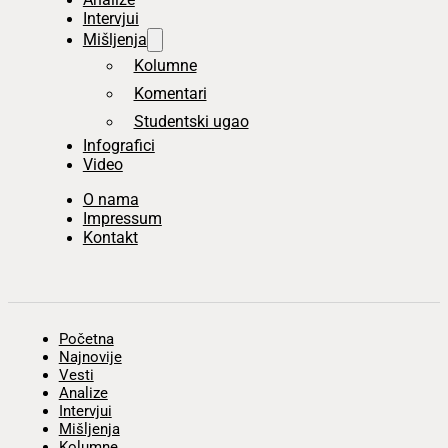
Intervjui
Mišljenja
Kolumne
Komentari
Studentski ugao
Infografici
Video
O nama
Impressum
Kontakt
Početna
Najnovije
Vesti
Analize
Intervjui
Mišljenja
Kolumne