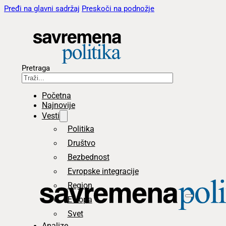
Pređi na glavni sadržaj
Preskoči na podnožje
Pretraga
Početna
Najnovije
Vesti
Politika
Društvo
Bezbednost
Evropske integracije
Region
Evropa
Svet
Analize