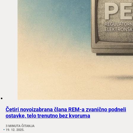
Četiri novoizabrana člana REM-a zvanično podneli
ostavke, telo trenutno bez kvoruma
3 MINUTA ČITANJA
19. 12. 2025.