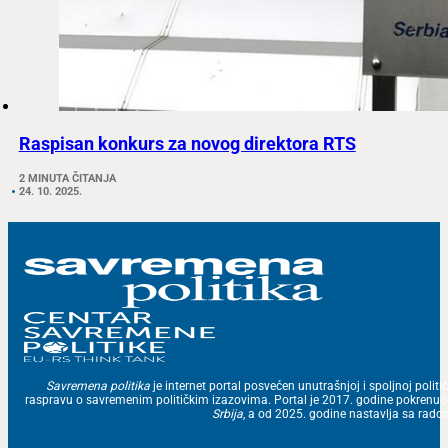
Raspisan konkurs za novog direktora RTS
2 MINUTA ČITANJA
24. 10. 2025.
Savremena politika
je internet portal posvećen unutrašnjoj i spoljnoj politic
raspravu o savremenim političkim izazovima. Portal je 2017. godine pokrenu
Srbija
, a od 2025. godine nastavlja sa ra