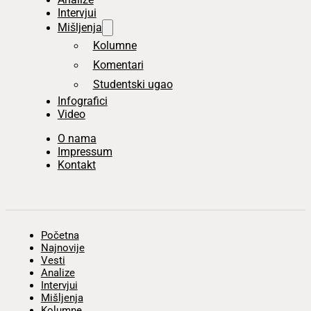
Intervjui
Mišljenja
Kolumne
Komentari
Studentski ugao
Infografici
Video
O nama
Impressum
Kontakt
Početna
Najnovije
Vesti
Analize
Intervjui
Mišljenja
Kolumne