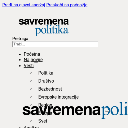
Pređi na glavni sadržaj
Preskoči na podnožje
Pretraga
Početna
Najnovije
Vesti
Politika
Društvo
Bezbednost
Evropske integracije
Region
Evropa
Svet
Analize