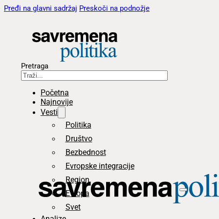
Pređi na glavni sadržaj
Preskoči na podnožje
Pretraga
Početna
Najnovije
Vesti
Politika
Društvo
Bezbednost
Evropske integracije
Region
Evropa
Svet
Analize