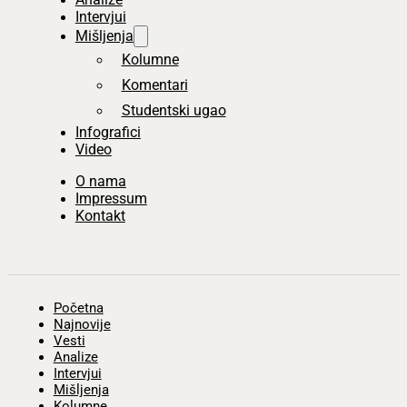
Intervjui
Mišljenja
Kolumne
Komentari
Studentski ugao
Infografici
Video
O nama
Impressum
Kontakt
Početna
Najnovije
Vesti
Analize
Intervjui
Mišljenja
Kolumne