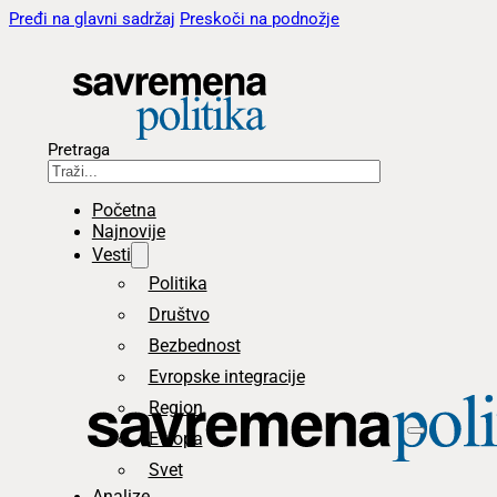
Pređi na glavni sadržaj
Preskoči na podnožje
Pretraga
Početna
Najnovije
Vesti
Politika
Društvo
Bezbednost
Evropske integracije
Region
Evropa
Svet
Analize