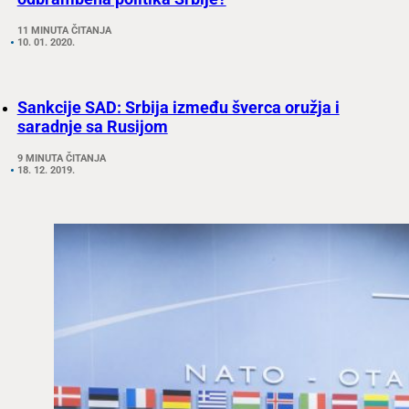
11 MINUTA ČITANJA
10. 01. 2020.
Sankcije SAD: Srbija između šverca oružja i
saradnje sa Rusijom
9 MINUTA ČITANJA
18. 12. 2019.