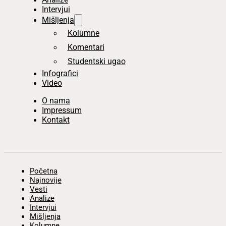
Intervjui
Mišljenja
Kolumne
Komentari
Studentski ugao
Infografici
Video
O nama
Impressum
Kontakt
Početna
Najnovije
Vesti
Analize
Intervjui
Mišljenja
Kolumne