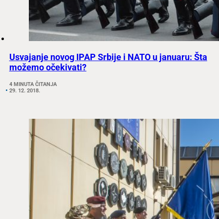
Usvajanje novog IPAP Srbije i NATO u januaru: Šta
možemo očekivati?
4 MINUTA ČITANJA
29. 12. 2018.