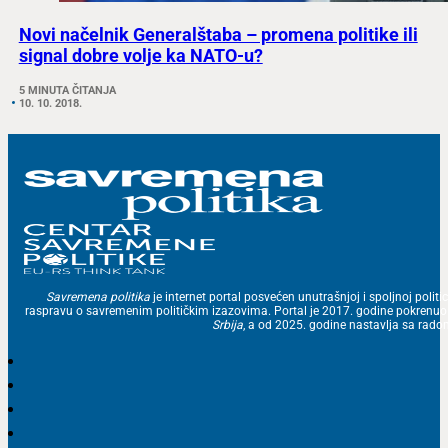
Novi načelnik Generalštaba – promena politike ili
signal dobre volje ka NATO-u?
5 MINUTA ČITANJA
10. 10. 2018.
Savremena politika
je internet portal posvećen unutrašnjoj i spoljnoj politic
raspravu o savremenim političkim izazovima. Portal je 2017. godine pokrenu
Srbija
, a od 2025. godine nastavlja sa ra