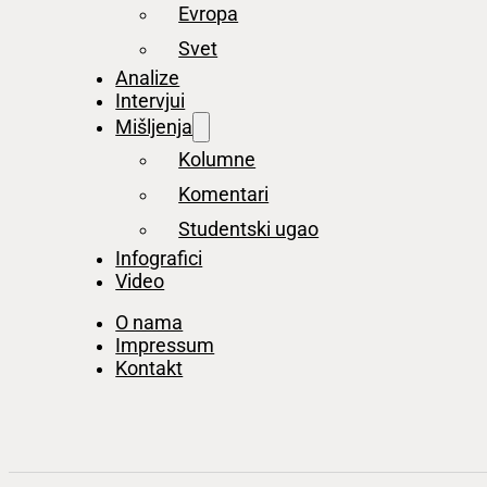
Evropa
Svet
Analize
Intervjui
Mišljenja
Kolumne
Komentari
Studentski ugao
Infografici
Video
O nama
Impressum
Kontakt