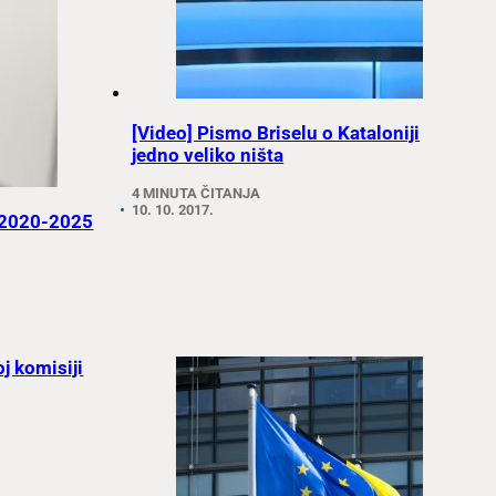
[Video] Pismo Briselu o Kataloniji
jedno veliko ništa
4 MINUTA ČITANJA
10. 10. 2017.
U 2020-2025
j komisiji