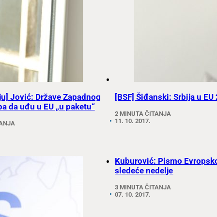
ju] Jović: Države Zapadnog
[BSF] Šiđanski: Srbija u E
ba da uđu u EU „u paketu“
2 MINUTA ČITANJA
11. 10. 2017.
TANJA
Kuburović: Pismo Evropsko
sledeće nedelje
3 MINUTA ČITANJA
07. 10. 2017.