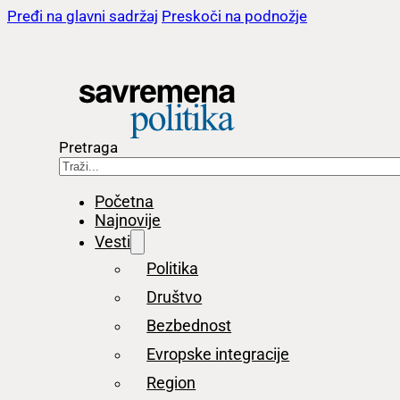
Pređi na glavni sadržaj
Preskoči na podnožje
Pretraga
Početna
Najnovije
Vesti
Politika
Društvo
Bezbednost
Evropske integracije
Region