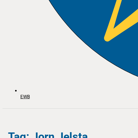
EWB
Tag: Jorn Jelsta