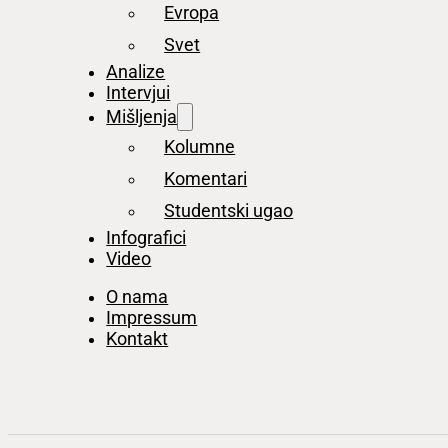
Evropa
Svet
Analize
Intervjui
Mišljenja
Kolumne
Komentari
Studentski ugao
Infografici
Video
O nama
Impressum
Kontakt