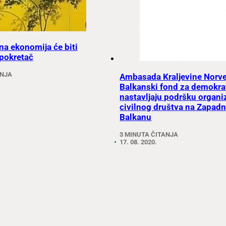
na ekonomija će biti
pokretač
ANJA
Ambasada Kraljevine Norve
Balkanski fond za demokra
nastavljaju podršku organi
civilnog društva na Zapa
Balkanu
3 MINUTA ČITANJA
17. 08. 2020.