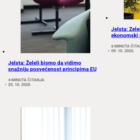
Jelsta: Zele
ekonomski 
6 MINUTA ČIT
09. 10. 2020.
Jelsta: Želeli bismo da vidimo
snažniju posvećenost principima EU
4 MINUTA ČITANJA
23. 10. 2020.