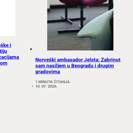
ške i
tiju
zacijama
Norveški ambasador Jelsta: Zabrinut
dnom
sam nasiljem u Beogradu i drugim
gradovima
1 MINUTA ČITANJA
10. 07. 2020.