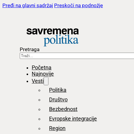
Pređi na glavni sadržaj
Preskoči na podnožje
Pretraga
Početna
Najnovije
Vesti
Politika
Društvo
Bezbednost
Evropske integracije
Region