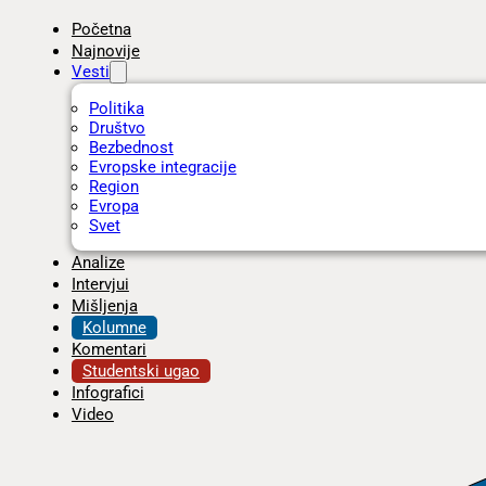
Početna
Najnovije
Vesti
Politika
Društvo
Bezbednost
Evropske integracije
Region
Evropa
Svet
Analize
Intervjui
Mišljenja
Kolumne
Komentari
Studentski ugao
Infografici
Video