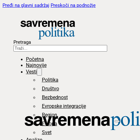
Pređi na glavni sadržaj
Preskoči na podnožje
Pretraga
Početna
Najnovije
Vesti
Politika
Društvo
Bezbednost
Evropske integracije
Region
Evropa
Svet
Analize