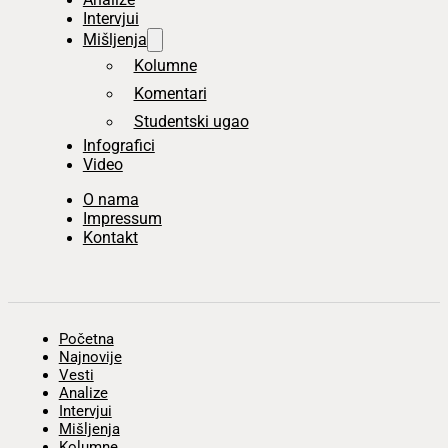
Intervjui
Mišljenja
Kolumne
Komentari
Studentski ugao
Infografici
Video
O nama
Impressum
Kontakt
Početna
Najnovije
Vesti
Analize
Intervjui
Mišljenja
Kolumne