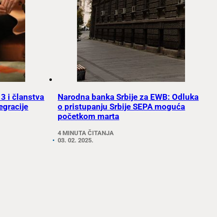
 3 i članstva
Narodna banka Srbije za EWB: Odluka
egracije
o pristupanju Srbije SEPA moguća
početkom marta
4 MINUTA ČITANJA
03. 02. 2025.