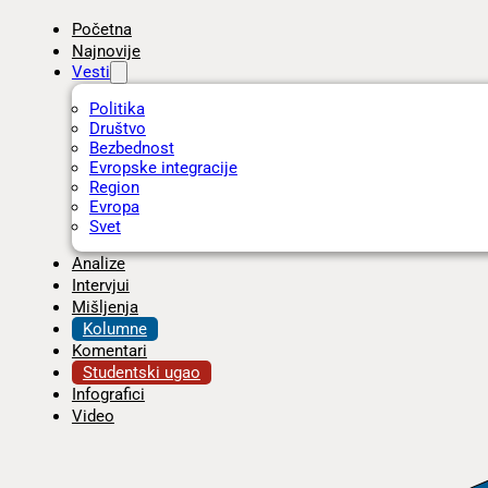
Početna
Najnovije
Vesti
Politika
Društvo
Bezbednost
Evropske integracije
Region
Evropa
Svet
Analize
Intervjui
Mišljenja
Kolumne
Komentari
Studentski ugao
Infografici
Video