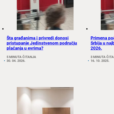
Šta građanima i privredi donosi
Primena poč
pristupanje Jedinstvenom području
Srbija u na
plaćanja u evrima?
2026.
5 MINUTA ČITANJA
3 MINUTA ČIT
30. 04. 2026.
16. 10. 2025.