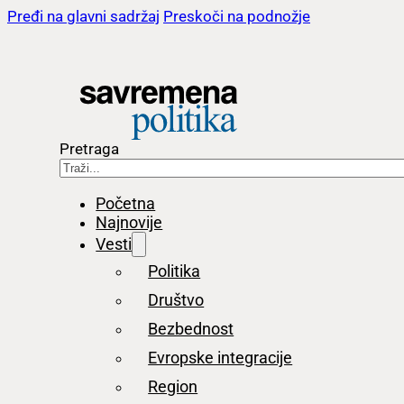
Pređi na glavni sadržaj
Preskoči na podnožje
Pretraga
Početna
Najnovije
Vesti
Politika
Društvo
Bezbednost
Evropske integracije
Region