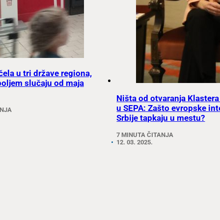
ela u tri države regiona,
jboljem slučaju od maja
Ništa od otvaranja Klastera
u SEPA: Zašto evropske int
ANJA
Srbije tapkaju u mestu?
7 MINUTA ČITANJA
12. 03. 2025.