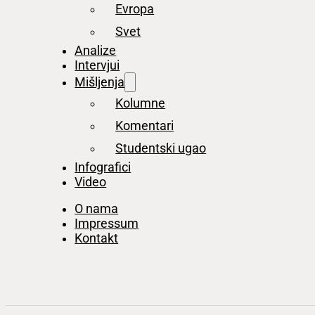
Evropa
Svet
Analize
Intervjui
Mišljenja
Kolumne
Komentari
Studentski ugao
Infografici
Video
O nama
Impressum
Kontakt