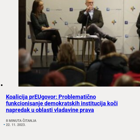
Koalicija prEUgovor: Problematično
funkcionisanje demokratskih institucija koči
napredak u oblasti vladavine prava
8 MINUTA ČITANJA
22. 11. 2023.