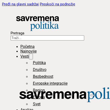
Pređi na glavni sadržaj
Preskoči na podnožje
Pretraga
Početna
Najnovije
Vesti
Politika
Društvo
Bezbednost
Evropske integracije
Region
Evropa
Svet
Analize