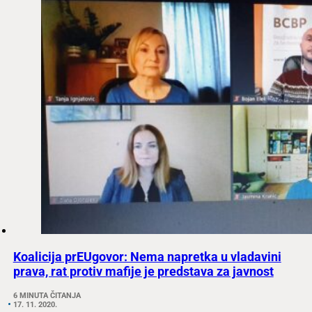
Koalicija prEUgovor: Nema napretka u vladavini
prava, rat protiv mafije je predstava za javnost
6 MINUTA ČITANJA
17. 11. 2020.