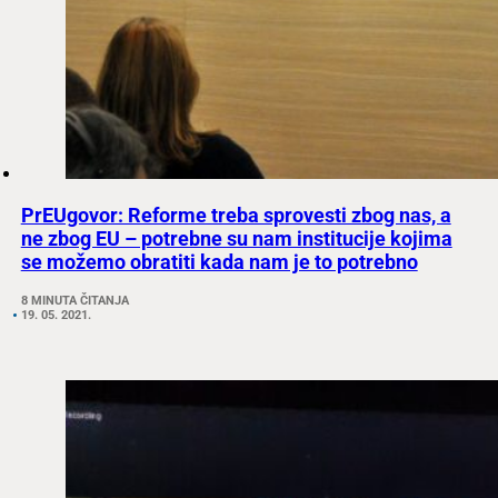
PrEUgovor: Reforme treba sprovesti zbog nas, a
ne zbog EU – potrebne su nam institucije kojima
se možemo obratiti kada nam je to potrebno
8 MINUTA ČITANJA
19. 05. 2021.