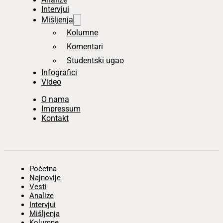
Intervjui
Mišljenja
Kolumne
Komentari
Studentski ugao
Infografici
Video
O nama
Impressum
Kontakt
Početna
Najnovije
Vesti
Analize
Intervjui
Mišljenja
Kolumne