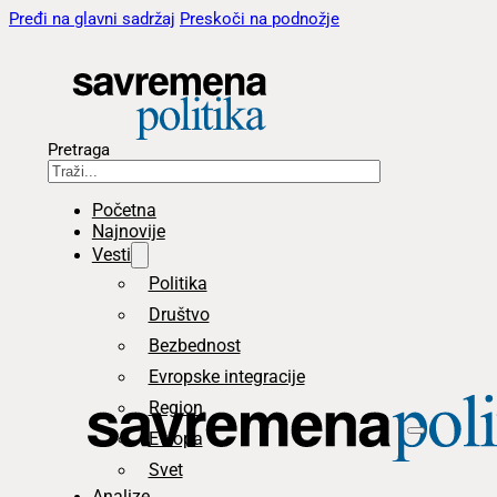
Pređi na glavni sadržaj
Preskoči na podnožje
Pretraga
Početna
Najnovije
Vesti
Politika
Društvo
Bezbednost
Evropske integracije
Region
Evropa
Svet
Analize