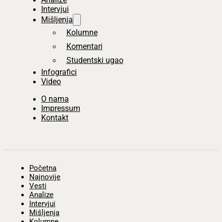
Intervjui
Mišljenja
Kolumne
Komentari
Studentski ugao
Infografici
Video
O nama
Impressum
Kontakt
Početna
Najnovije
Vesti
Analize
Intervjui
Mišljenja
Kolumne