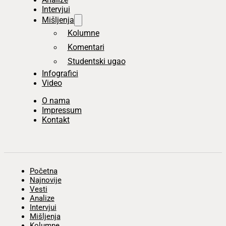
Intervjui
Mišljenja
Kolumne
Komentari
Studentski ugao
Infografici
Video
O nama
Impressum
Kontakt
Početna
Najnovije
Vesti
Analize
Intervjui
Mišljenja
Kolumne