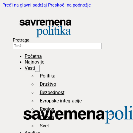
Pređi na glavni sadržaj
Preskoči na podnožje
Pretraga
Početna
Najnovije
Vesti
Politika
Društvo
Bezbednost
Evropske integracije
Region
Evropa
Svet
Analize