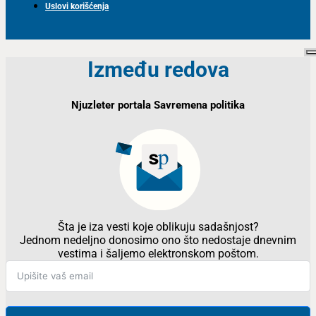
Uslovi korišćenja
Između redova
Njuzleter portala Savremena politika
Šta je iza vesti koje oblikuju sadašnjost?
Jednom nedeljno donosimo ono što nedostaje dnevnim
vestima i šaljemo elektronskom poštom.