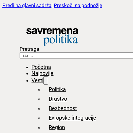
Pređi na glavni sadržaj
Preskoči na podnožje
Pretraga
Početna
Najnovije
Vesti
Politika
Društvo
Bezbednost
Evropske integracije
Region