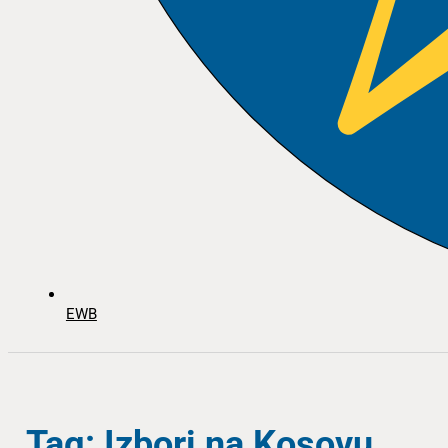
EWB
Tag: Izbori na Kosovu