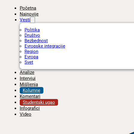
Početna
Najnovije
Vesti
Politika
Društvo
Bezbednost
Evropske integracije
Region
Evropa
Svet
Analize
Intervjui
Mišljenja
Kolumne
Komentari
Studentski ugao
Infografici
Video