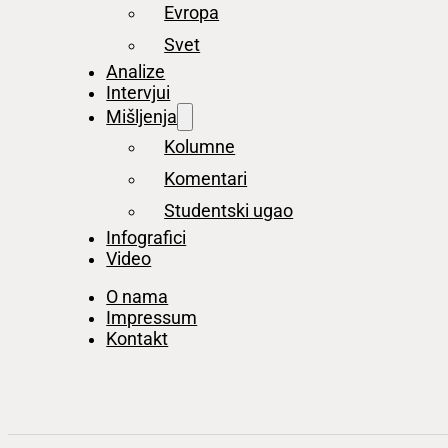
Evropa
Svet
Analize
Intervjui
Mišljenja
Kolumne
Komentari
Studentski ugao
Infografici
Video
O nama
Impressum
Kontakt