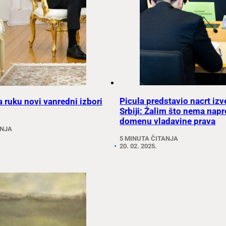
Picula predstavio nacrt izv
 ruku novi vanredni izbori
Srbiji: Žalim što nema napr
domenu vladavine prava
ANJA
5 MINUTA ČITANJA
20. 02. 2025.