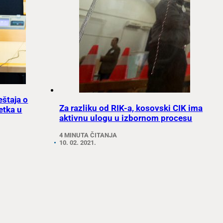
eštaja o
Za razliku od RIK-a, kosovski CIK ima
etka u
aktivnu ulogu u izbornom procesu
4 MINUTA ČITANJA
10. 02. 2021.