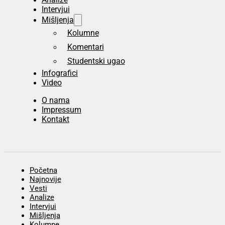
Intervjui
Mišljenja
Kolumne
Komentari
Studentski ugao
Infografici
Video
O nama
Impressum
Kontakt
Početna
Najnovije
Vesti
Analize
Intervjui
Mišljenja
Kolumne