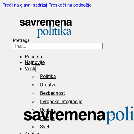
Pređi na glavni sadržaj
Preskoči na podnožje
Pretraga
Početna
Najnovije
Vesti
Politika
Društvo
Bezbednost
Evropske integracije
Region
Evropa
Svet
Analize