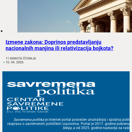
Izmene zakona: Doprinos predstavljanju
nacionalnih manjina ili relativizacija bojkota?
11 MINUTA ČITANJA
10. 04. 2020.
Savremena politika
je internet portal posvećen unutrašnjoj i spoljnoj politic
raspravu o savremenim političkim izazovima. Portal je 2017. godine pokrenu
Srbija
, a od 2025. godine nastavlja sa ra